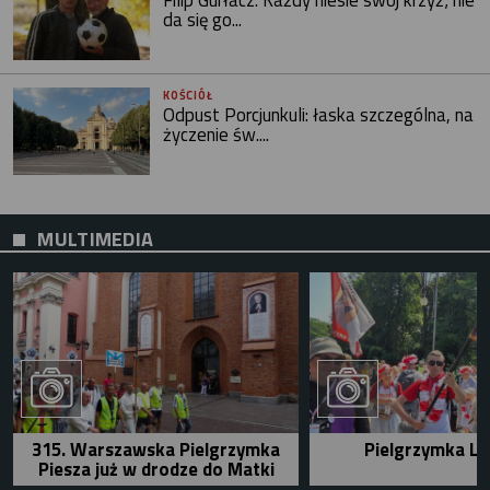
Filip Gurłacz: Każdy niesie swój krzyż; nie
da się go...
KOŚCIÓŁ
Odpust Porcjunkuli: łaska szczególna, na
życzenie św....
MULTIMEDIA
315. Warszawska Pielgrzymka
Pielgrzymka Le
Piesza już w drodze do Matki