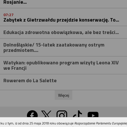
Rosjanie...
07:27
Zabytek z Gietrzwałdu przejdzie konserwację. To...
Edukacja zdrowotna obowiązkowa, ale bez treści...
Dolnośląskie/ 15-latek zaatakowany ostrym
przedmiotem....
Watykan: opublikowano program wizyty Leona XIV
we Francji
Rowerem do La Salette
Więcej
REKLAMA
ku z tym, iż od dnia 25 maja 2018 roku obowiązuje
Rozporządzenie Parlamentu Europejskie