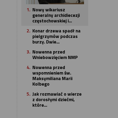
1.
Nowy wikariusz
generalny archidiecezji
częstochowskiej i...
2.
Konar drzewa spadł na
pielgrzymów podczas
burzy. Dwie...
3.
Nowenna przed
Wniebowzięciem NMP
4.
Nowenna przed
wspomnieniem św.
Maksymiliana Marii
Kolbego
5.
Jak rozmawiać o wierze
z dorosłymi dziećmi,
które...