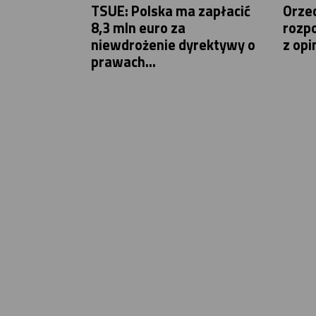
TSUE: Polska ma zapłacić
Orzec
8,3 mln euro za
rozp
niewdrożenie dyrektywy o
z opi
prawach...