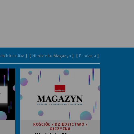
dnik katolika ]
[ Niedziela. Magazyn ]
[ Fundacja ]
KOŚCIÓŁ • DZIEDZICTWO •
OJCZYZNA