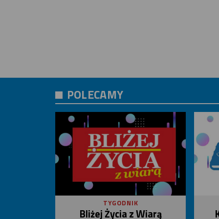
POLECAMY
TYGODNIK
Bliżej Życia z Wiarą