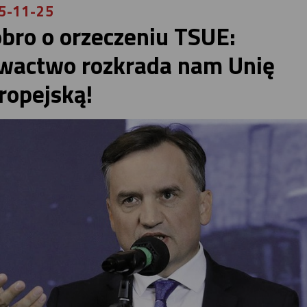
5-11-25
obro o orzeczeniu TSUE:
wactwo rozkrada nam Unię
ropejską!