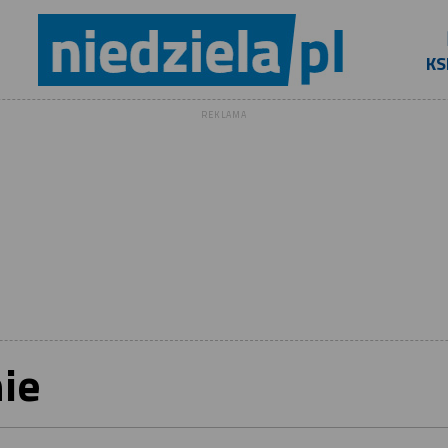
KS
REKLAMA
ie