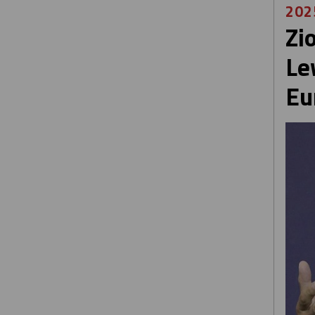
202
Zi
Le
Eu