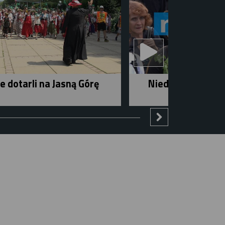
e dotarli na Jasną Górę
Niedziela w mieśc