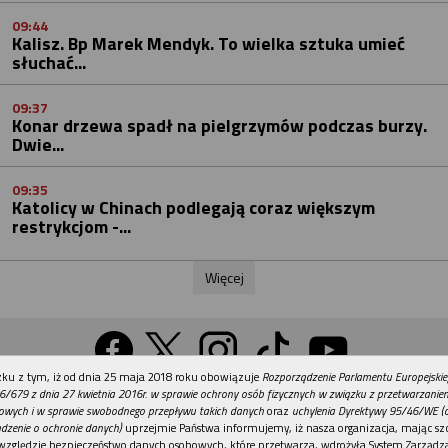
09:44
Kalisz. Bp Marek Mendyk. To wielka sztuka umieć
słuchać...
09:37
Konar drzewa spadł na pielgrzymów podczas burzy.
Dwie...
09:35
Katolicy w Chinach podlegają coraz większym
restrykcjom -...
Więcej
REKLAMA
ku z tym, iż od dnia 25 maja 2018 roku obowiązuje
Rozporządzenie Parlamentu Europejskie
Wersja na komputer
6/679 z dnia 27 kwietnia 2016r. w sprawie ochrony osób fizycznych w związku z przetwarzani
owych i w sprawie swobodnego przepływu takich danych
oraz
uchylenia Dyrektywy 95/46/WE (
dzenie o ochronie danych)
uprzejmie Państwa informujemy, iż nasza organizacja, mając szc
względzie bezpieczeństwo danych osobowych, które przetwarza, wdrożyła System Zarządz