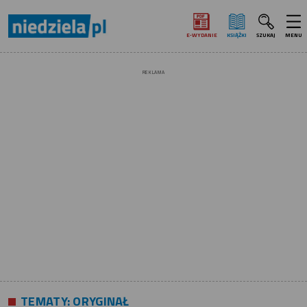
E‑WYDANIE
KSIĄŻKI
SZUKAJ
MENU
REKLAMA
TEMATY:
ORYGINAŁ