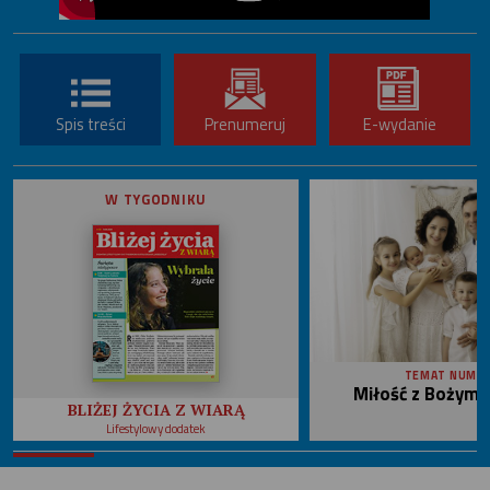
Spis treści
Prenumeruj
E-wydanie
W TYGODNIKU
TEMAT NUME
Miłość z Bożym 
BLIŻEJ ŻYCIA Z WIARĄ
Lifestylowy dodatek