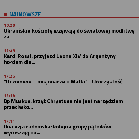
NAJNOWSZE
18:29
Ukraińskie Kościoły wzywają do światowej modlitwy
za...
17:48
Kard. Rossi: przyjazd Leona XIV do Argentyny
hołdem dla...
17:26
"Uczniowie – misjonarze u Matki" - Uroczystość...
17:14
Bp Muskus: krzyż Chrystusa nie jest narzędziem
przeciwko...
17:11
Diecezja radomska: kolejne grupy pątników
wyruszają na...