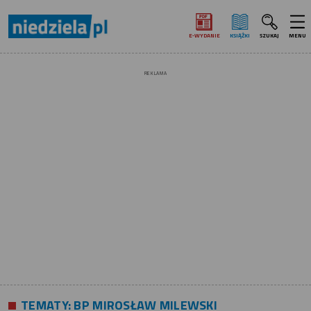
E‑WYDANIE
KSIĄŻKI
SZUKAJ
MENU
REKLAMA
TEMATY:
BP MIROSŁAW MILEWSKI