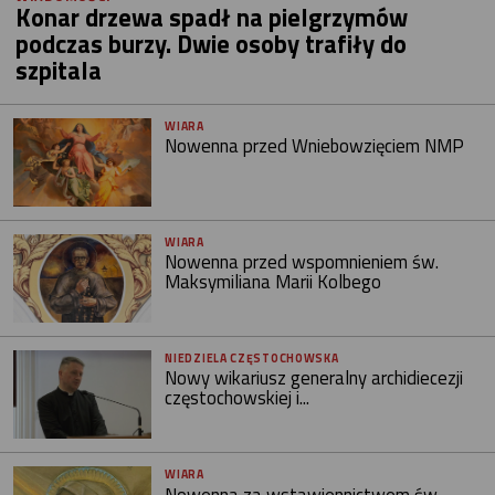
Konar drzewa spadł na pielgrzymów
podczas burzy. Dwie osoby trafiły do
szpitala
WIARA
Nowenna przed Wniebowzięciem NMP
WIARA
Nowenna przed wspomnieniem św.
Maksymiliana Marii Kolbego
NIEDZIELA CZĘSTOCHOWSKA
Nowy wikariusz generalny archidiecezji
częstochowskiej i...
WIARA
Nowenna za wstawiennictwem św.