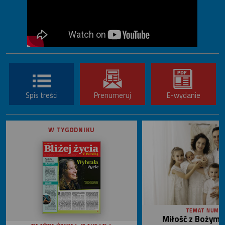
Spis treści
Prenumeruj
E-wydanie
W TYGODNIKU
TEMAT NUME
Miłość z Bożym 