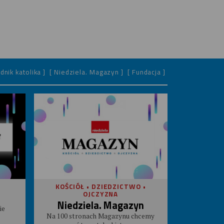
dnik katolika ]
[ Niedziela. Magazyn ]
[ Fundacja ]
KOŚCIÓŁ • DZIEDZICTWO •
OJCZYZNA
Niedziela. Magazyn
ie
Na 100 stronach Magazynu chcemy