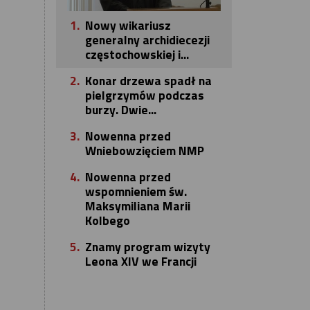
1.
Nowy wikariusz
generalny archidiecezji
częstochowskiej i...
2.
Konar drzewa spadł na
pielgrzymów podczas
burzy. Dwie...
3.
Nowenna przed
Wniebowzięciem NMP
4.
Nowenna przed
wspomnieniem św.
Maksymiliana Marii
Kolbego
5.
Znamy program wizyty
Leona XIV we Francji