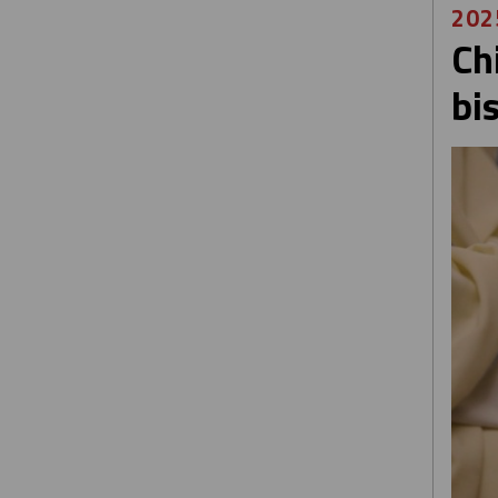
202
Ch
bi