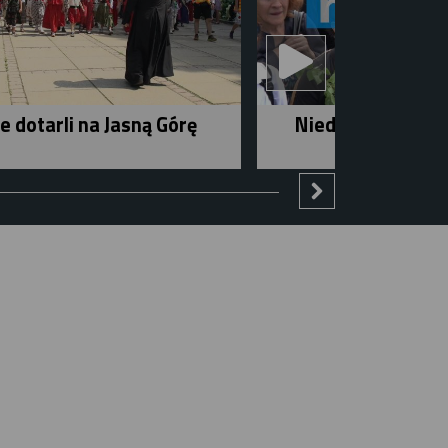
e dotarli na Jasną Górę
Niedziela w mieśc