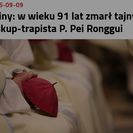
5-09-09
iny: w wieku 91 lat zmarł tajn
skup-trapista P. Pei Ronggui