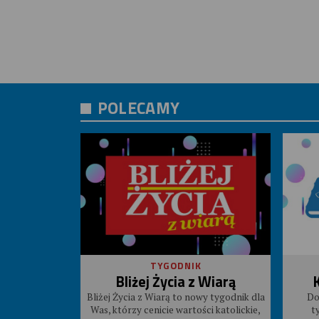
POLECAMY
TYGODNIK
Bliżej Życia z Wiarą
Bliżej Życia z Wiarą to nowy tygodnik dla
Do
Was, którzy cenicie wartości katolickie,
t