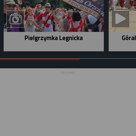
Pielgrzymka Legnicka
Góral
REKLAMA