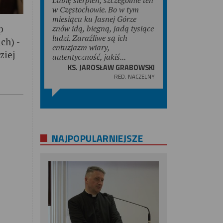
w Częstochowie. Bo w tym
miesiącu ku Jasnej Górze
p
znów idą, biegną, jadą tysiące
ludzi. Zaraźliwe są ich
ch) -
entuzjazm wiary,
ziej
autentyczność, jakiś...
KS. JAROSŁAW GRABOWSKI
RED. NACZELNY
NAJPOPULARNIEJSZE