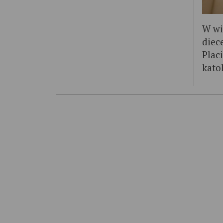
W wi
diec
Plac
katol