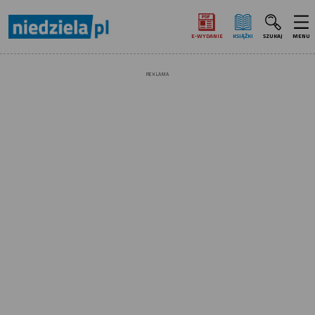
E‑WYDANIE
KSIĄŻKI
SZUKAJ
MENU
REKLAMA