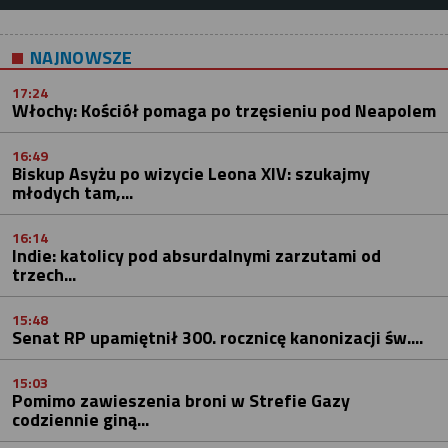
NAJNOWSZE
17:24
Włochy: Kościół pomaga po trzęsieniu pod Neapolem
16:49
Biskup Asyżu po wizycie Leona XIV: szukajmy
młodych tam,...
16:14
Indie: katolicy pod absurdalnymi zarzutami od
trzech...
15:48
Senat RP upamiętnił 300. rocznicę kanonizacji św....
15:03
Pomimo zawieszenia broni w Strefie Gazy
codziennie giną...