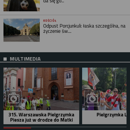
da się go...
KOŚCIÓŁ
Odpust Porcjunkuli: łaska szczególna, na
życzenie św....
MULTIMEDIA
315. Warszawska Pielgrzymka
Pielgrzymka Le
Piesza już w drodze do Matki