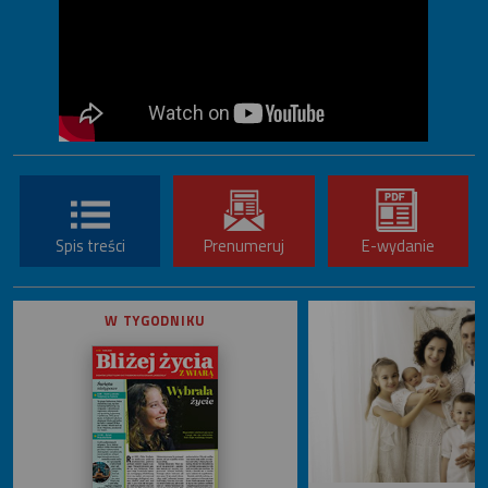
Spis treści
Prenumeruj
E-wydanie
W TYGODNIKU