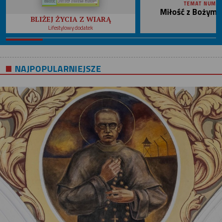
TEMAT NUME
Miłość z Bożym 
BLIŻEJ ŻYCIA Z WIARĄ
Lifestylowy dodatek
NAJPOPULARNIEJSZE