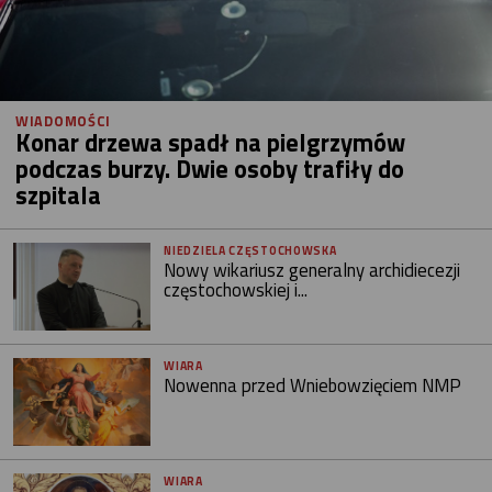
WIADOMOŚCI
Konar drzewa spadł na pielgrzymów
podczas burzy. Dwie osoby trafiły do
szpitala
NIEDZIELA CZĘSTOCHOWSKA
Nowy wikariusz generalny archidiecezji
częstochowskiej i...
WIARA
Nowenna przed Wniebowzięciem NMP
WIARA