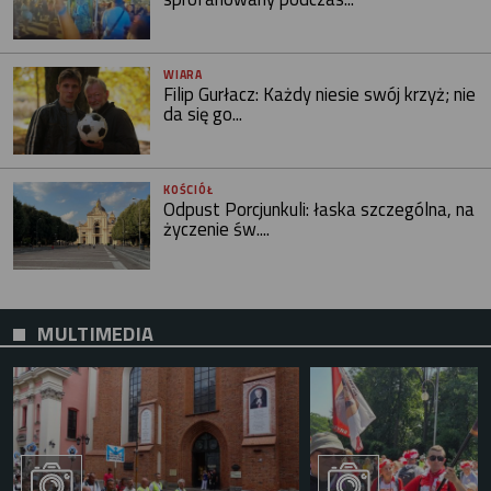
WIARA
Filip Gurłacz: Każdy niesie swój krzyż; nie
da się go...
KOŚCIÓŁ
Odpust Porcjunkuli: łaska szczególna, na
życzenie św....
MULTIMEDIA