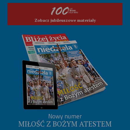
Zobacz jubileuszowe materiały
Nowy numer
MIŁOŚĆ Z BOŻYM ATESTEM