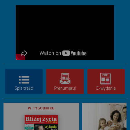
Spis treści
Prenumeruj
E-wydanie
W TYGODNIKU