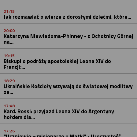
21:15
Jak rozmawiać o wierze z dorosłymi dziećmi, które...
20:00
Katarzyna Niewiadoma-Phinney - z Ochotnicy Górnej
na...
19:15
Biskupi o podróży apostolskiej Leona XIV do
Francji:...
18:29
Ukraińskie Kościoły wzywają do światowej modlitwy
za...
17:48
Kard. Rossi: przyjazd Leona XIV do Argentyny
hołdem dla...
17:26
"Uczniowie – misjonarze u Matki" - Uroczystość...