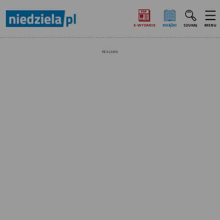
E‑WYDANIE
KSIĄŻKI
SZUKAJ
MENU
REKLAMA