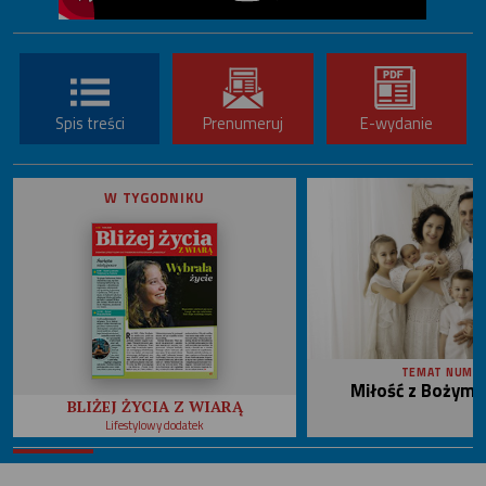
Spis treści
Prenumeruj
E-wydanie
W TYGODNIKU
TEMAT NUME
Miłość z Bożym 
BLIŻEJ ŻYCIA Z WIARĄ
Lifestylowy dodatek