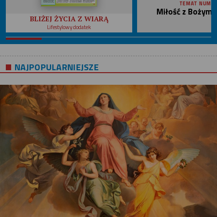
TEMAT NUME
Miłość z Bożym 
BLIŻEJ ŻYCIA Z WIARĄ
Lifestylowy dodatek
NAJPOPULARNIEJSZE