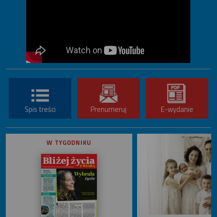
Spis treści
Prenumeruj
E-wydanie
W TYGODNIKU