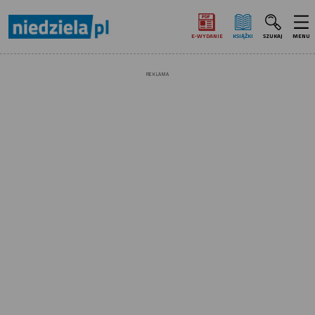
E‑WYDANIE
KSIĄŻKI
SZUKAJ
MENU
REKLAMA