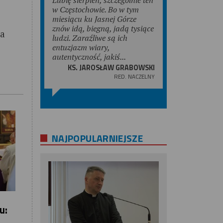
w Częstochowie. Bo w tym
miesiącu ku Jasnej Górze
znów idą, biegną, jadą tysiące
ta
ludzi. Zaraźliwe są ich
entuzjazm wiary,
autentyczność, jakiś...
KS. JAROSŁAW GRABOWSKI
RED. NACZELNY
NAJPOPULARNIEJSZE
u: