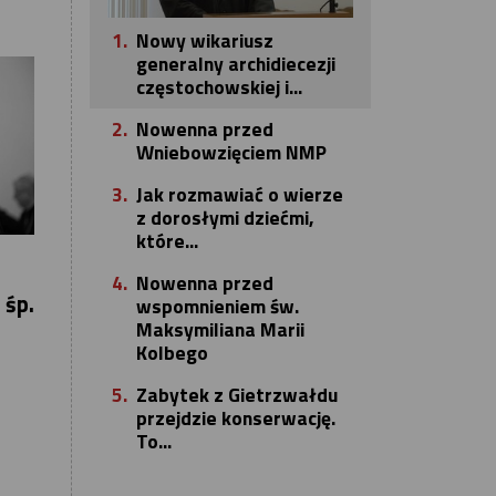
1.
Nowy wikariusz
generalny archidiecezji
częstochowskiej i...
2.
Nowenna przed
Wniebowzięciem NMP
3.
Jak rozmawiać o wierze
z dorosłymi dziećmi,
które...
4.
Nowenna przed
 śp.
wspomnieniem św.
Maksymiliana Marii
Kolbego
5.
Zabytek z Gietrzwałdu
przejdzie konserwację.
To...