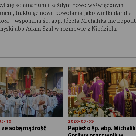
zył się seminarium i każdym nowo wyświęconym
anem, traktując nowe powołania jako wielki dar dla
ioła – wspomina śp. abp. Józefa Michalika metropoli
myski abp Adam Szal w rozmowie z Niedzielą.
05-19
2026-05-09
 ze sobą mądrość
Papież o śp. abp. Michalik
Gorliwy pracownik w