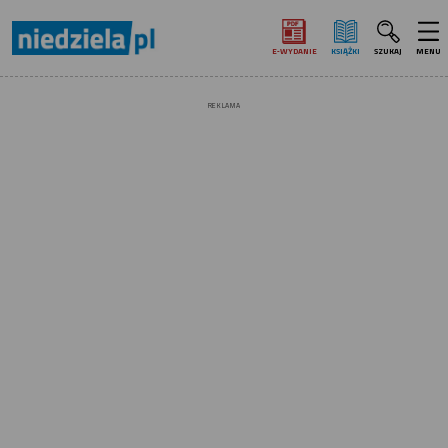
E‑WYDANIE
KSIĄŻKI
SZUKAJ
MENU
REKLAMA