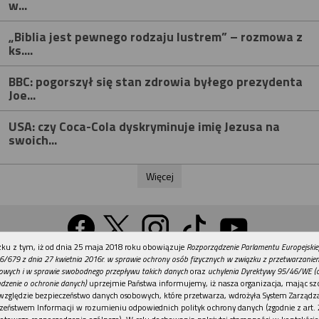
w...
„Biblia jest pewnego rodzaju lustrem” – rozmowa z
ks....
BBC: pogorszył się stan zdrowia byłego prezydenta
Joe...
USA: czy Coca-Cola dyskryminuje imię Jezusa na
swoich...
Więcej
REKLAMA
ku z tym, iż od dnia 25 maja 2018 roku obowiązuje
Rozporządzenie Parlamentu Europejskie
Wersja na komputer
6/679 z dnia 27 kwietnia 2016r. w sprawie ochrony osób fizycznych w związku z przetwarzani
owych i w sprawie swobodnego przepływu takich danych
oraz
uchylenia Dyrektywy 95/46/WE (
dzenie o ochronie danych)
uprzejmie Państwa informujemy, iż nasza organizacja, mając szc
względzie bezpieczeństwo danych osobowych, które przetwarza, wdrożyła System Zarządz
Działy
Tematy
Kontakt
Reklama
Patronaty
zeństwem Informacji w rozumieniu odpowiednich polityk ochrony danych (zgodnie z art. 2