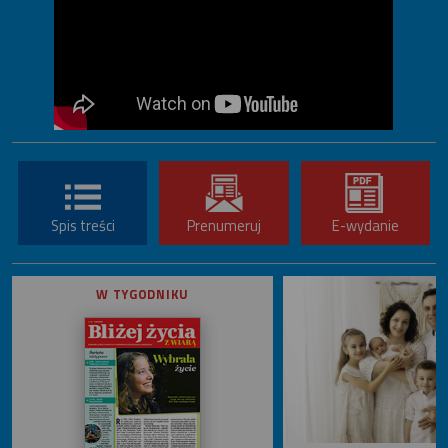
Spis treści
Prenumeruj
E-wydanie
W TYGODNIKU