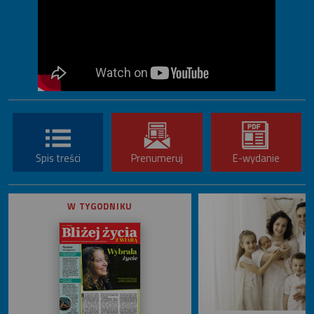
Spis treści
Prenumeruj
E-wydanie
W TYGODNIKU