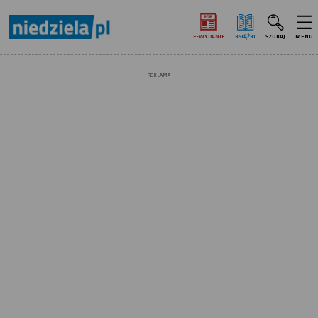
E‑WYDANIE
KSIĄŻKI
SZUKAJ
MENU
REKLAMA