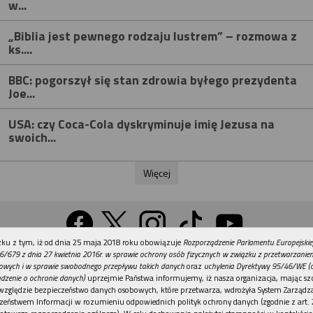
w...
„Biblia jest pewnego rodzaju lustrem” – rozmowa z
ks....
BBC: pogorszył się stan zdrowia byłego prezydenta
Joe...
USA: czy Coca-Cola dyskryminuje imię Jezusa na
swoich...
Więcej
REKLAMA
ku z tym, iż od dnia 25 maja 2018 roku obowiązuje
Rozporządzenie Parlamentu Europejskie
Wersja na komputer
6/679 z dnia 27 kwietnia 2016r. w sprawie ochrony osób fizycznych w związku z przetwarzani
owych i w sprawie swobodnego przepływu takich danych
oraz
uchylenia Dyrektywy 95/46/WE (
dzenie o ochronie danych)
uprzejmie Państwa informujemy, iż nasza organizacja, mając szc
względzie bezpieczeństwo danych osobowych, które przetwarza, wdrożyła System Zarządz
Działy
Tematy
Kontakt
Reklama
Patronaty
zeństwem Informacji w rozumieniu odpowiednich polityk ochrony danych (zgodnie z art. 2