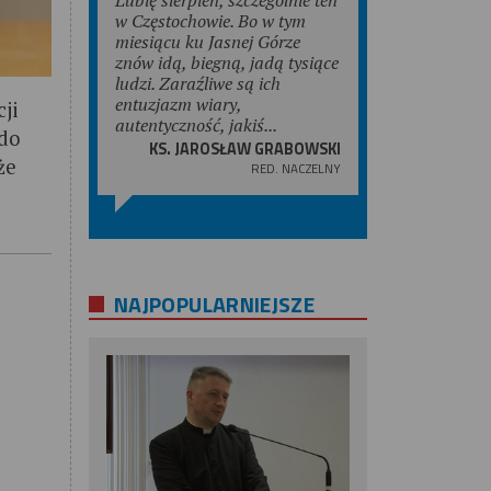
w Częstochowie. Bo w tym
miesiącu ku Jasnej Górze
znów idą, biegną, jadą tysiące
ludzi. Zaraźliwe są ich
entuzjazm wiary,
cji
autentyczność, jakiś...
 do
KS. JAROSŁAW GRABOWSKI
że
RED. NACZELNY
NAJPOPULARNIEJSZE