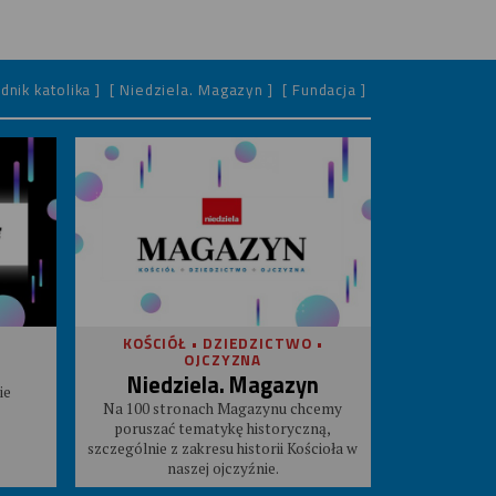
dnik katolika ]
[ Niedziela. Magazyn ]
[ Fundacja ]
KOŚCIÓŁ • DZIEDZICTWO •
OJCZYZNA
Niedziela. Magazyn
ie
Na 100 stronach Magazynu chcemy
poruszać tematykę historyczną,
szczególnie z zakresu historii Kościoła w
naszej ojczyźnie.