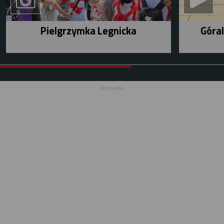
Pielgrzymka Legnicka
Góral
REKLAMA