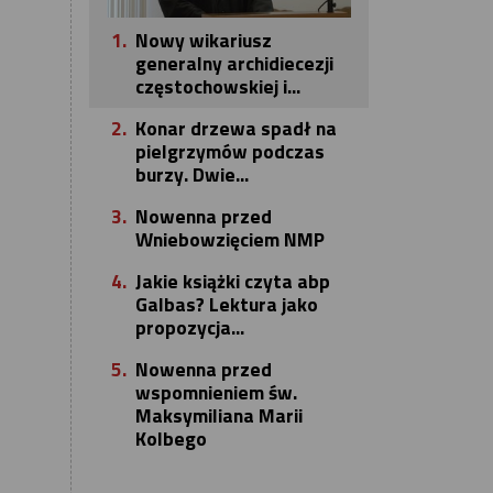
1.
Nowy wikariusz
generalny archidiecezji
częstochowskiej i...
2.
Konar drzewa spadł na
pielgrzymów podczas
burzy. Dwie...
3.
Nowenna przed
Wniebowzięciem NMP
4.
Jakie książki czyta abp
Galbas? Lektura jako
propozycja...
5.
Nowenna przed
wspomnieniem św.
Maksymiliana Marii
Kolbego