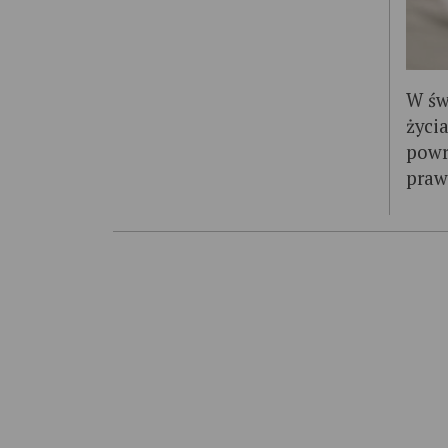
W świ
życi
powr
praw