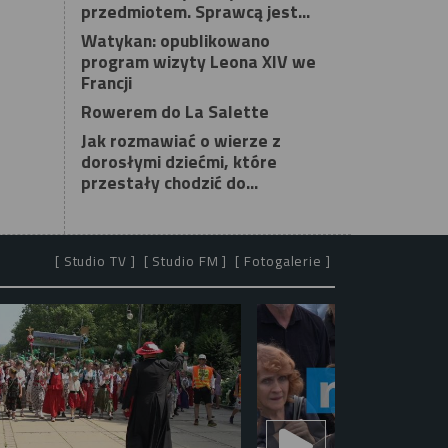
przedmiotem. Sprawcą jest...
Watykan: opublikowano
program wizyty Leona XIV we
Francji
Rowerem do La Salette
Jak rozmawiać o wierze z
dorosłymi dziećmi, które
przestały chodzić do...
[ Studio TV ]
[ Studio FM ]
[ Fotogalerie ]