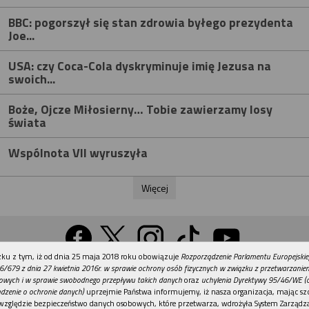
BBC: pogorszył się stan zdrowia byłego prezydenta
Joe...
USA: czy Coca-Cola dyskryminuje imię Jezusa na
swoich...
Boże, Ojcze Miłosierny… Tobie zawierzamy losy
świata
Wspólnota VII wyruszyła
Więcej
REKLAMA
ku z tym, iż od dnia 25 maja 2018 roku obowiązuje
Rozporządzenie Parlamentu Europejskie
Wersja na komputer
6/679 z dnia 27 kwietnia 2016r. w sprawie ochrony osób fizycznych w związku z przetwarzani
owych i w sprawie swobodnego przepływu takich danych
oraz
uchylenia Dyrektywy 95/46/WE (
dzenie o ochronie danych)
uprzejmie Państwa informujemy, iż nasza organizacja, mając szc
względzie bezpieczeństwo danych osobowych, które przetwarza, wdrożyła System Zarządz