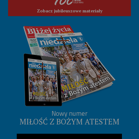
Zobacz jubileuszowe materiały
Nowy numer
MIŁOŚĆ Z BOŻYM ATESTEM