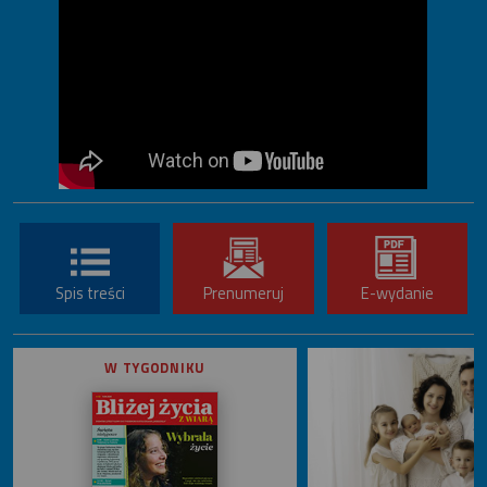
Spis treści
Prenumeruj
E-wydanie
W TYGODNIKU