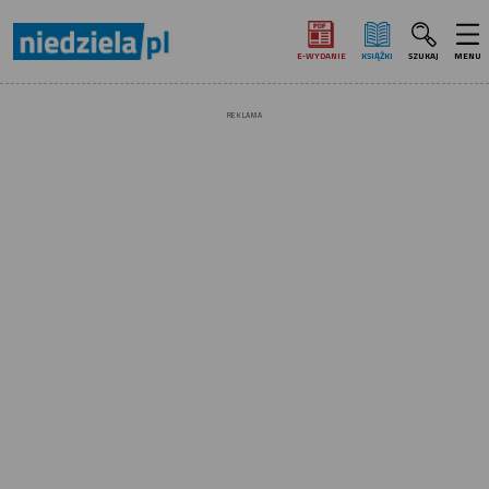
E‑WYDANIE
KSIĄŻKI
SZUKAJ
MENU
REKLAMA