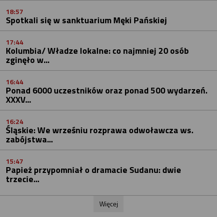
18:57
Spotkali się w sanktuarium Męki Pańskiej
17:44
Kolumbia/ Władze lokalne: co najmniej 20 osób
zginęło w...
16:44
Ponad 6000 uczestników oraz ponad 500 wydarzeń.
XXXV...
16:24
Śląskie: We wrześniu rozprawa odwoławcza ws.
zabójstwa...
15:47
Papież przypomniał o dramacie Sudanu: dwie
trzecie...
Więcej