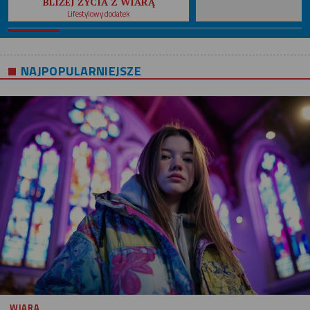
BLIŻEJ ŻYCIA Z WIARĄ
Lifestylowy dodatek
NAJPOPULARNIEJSZE
WIARA