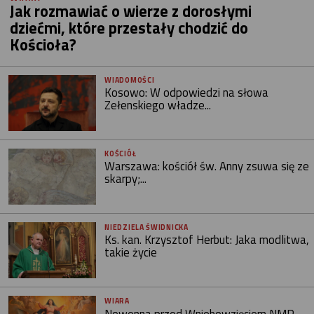
Jak rozmawiać o wierze z dorosłymi
dziećmi, które przestały chodzić do
Kościoła?
WIADOMOŚCI
Kosowo: W odpowiedzi na słowa
Zełenskiego władze...
KOŚCIÓŁ
Warszawa: kościół św. Anny zsuwa się ze
skarpy;...
NIEDZIELA ŚWIDNICKA
Ks. kan. Krzysztof Herbut: Jaka modlitwa,
takie życie
WIARA
Nowenna przed Wniebowzięciem NMP