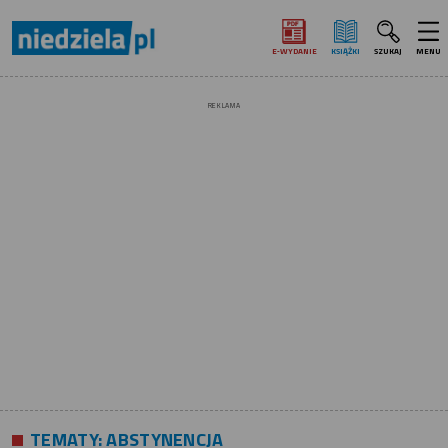
E‑WYDANIE
KSIĄŻKI
SZUKAJ
MENU
REKLAMA
TEMATY:
ABSTYNENCJA