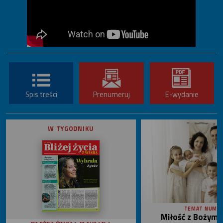
Spis treści
Prenumeruj
E-wydanie
W TYGODNIKU
TEMAT NUME
Miłość z Bożym 