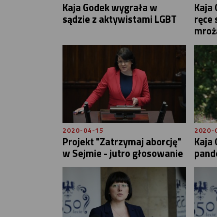
Kaja Godek wygrała w
Kaja 
sądzie z aktywistami LGBT
ręce 
mrożą
2020-04-15
2020-
Projekt "Zatrzymaj aborcję"
Kaja 
w Sejmie - jutro głosowanie
pand