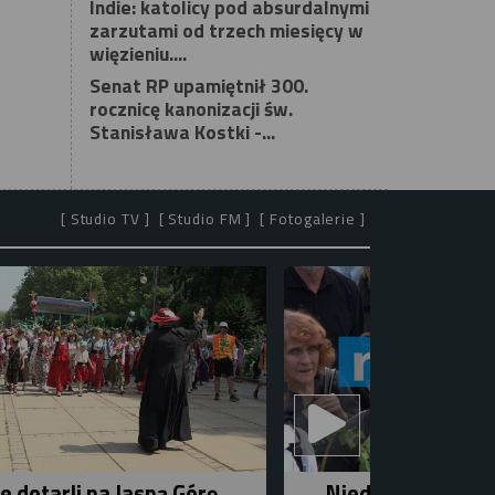
Indie: katolicy pod absurdalnymi
zarzutami od trzech miesięcy w
więzieniu....
Senat RP upamiętnił 300.
rocznicę kanonizacji św.
Stanisława Kostki -...
[ Studio TV ]
[ Studio FM ]
[ Fotogalerie ]
e dotarli na Jasną Górę
Niedziela w mieśc