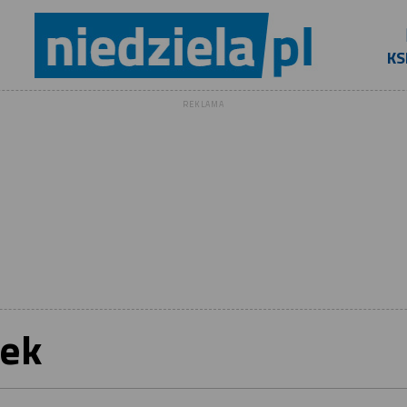
KS
REKLAMA
dek