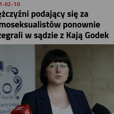
1-02-10
żczyźni podający się za
moseksualistów ponownie
zegrali w sądzie z Kają Godek