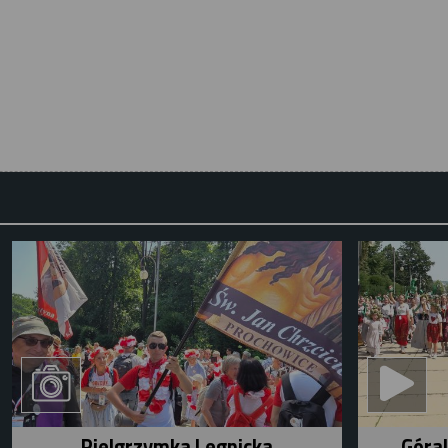
Pielgrzymka Legnicka
Góral