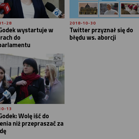
01-28
2018-10-30
 Godek wystartuje w
Twitter przyznał się do
rach do
błędu ws. aborcji
parlamentu
10-13
Godek: Wolę iść do
enia niż przepraszać za
dę