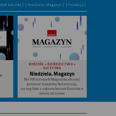
dnik katolika ]
[ Niedziela. Magazyn ]
[ Fundacja ]
KOŚCIÓŁ • DZIEDZICTWO •
OJCZYZNA
Niedziela. Magazyn
ie
Na 100 stronach Magazynu chcemy
poruszać tematykę historyczną,
szczególnie z zakresu historii Kościoła w
naszej ojczyźnie.