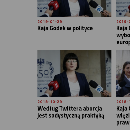
2019-01-29
2019-
Kaja Godek w polityce
Kaja
wybo
euro
2018-10-29
2018-
Według Twittera aborcja
Kaja 
jest sadystyczną praktyką
więzi
praw