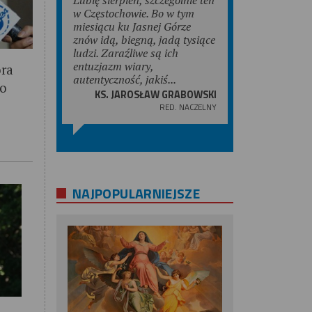
w Częstochowie. Bo w tym
miesiącu ku Jasnej Górze
znów idą, biegną, jadą tysiące
ludzi. Zaraźliwe są ich
entuzjazm wiary,
óra
autentyczność, jakiś...
 o
KS. JAROSŁAW GRABOWSKI
RED. NACZELNY
NAJPOPULARNIEJSZE