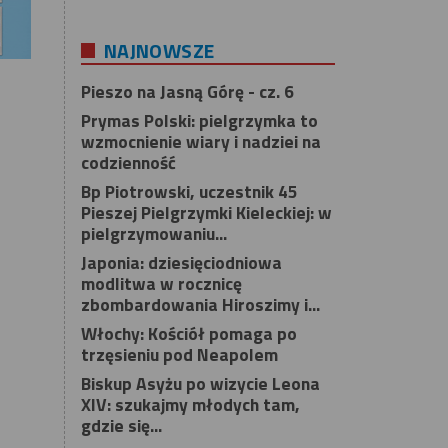
NAJNOWSZE
Pieszo na Jasną Górę - cz. 6
Prymas Polski: pielgrzymka to
wzmocnienie wiary i nadziei na
codzienność
Bp Piotrowski, uczestnik 45
Pieszej Pielgrzymki Kieleckiej: w
pielgrzymowaniu...
Japonia: dziesięciodniowa
modlitwa w rocznicę
zbombardowania Hiroszimy i...
Włochy: Kościół pomaga po
trzęsieniu pod Neapolem
Biskup Asyżu po wizycie Leona
XIV: szukajmy młodych tam,
gdzie się...