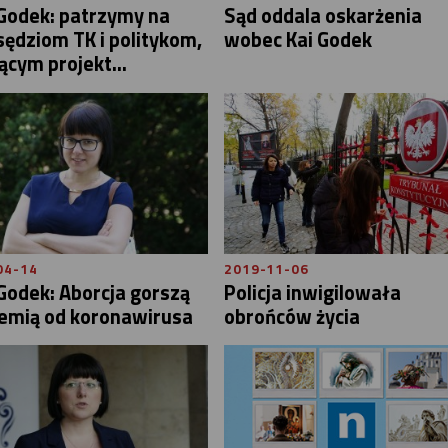
Godek: patrzymy na
Sąd oddala oskarżenia
sędziom TK i politykom,
wobec Kai Godek
cym projekt...
04-14
2019-11-06
Godek: Aborcja gorszą
Policja inwigilowała
emią od koronawirusa
obrońców życia