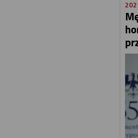
202
Mę
ho
pr