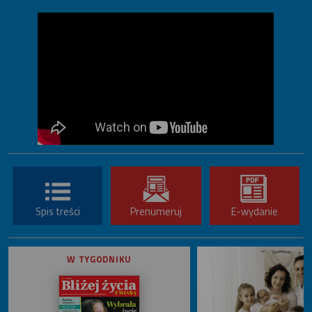
Spis treści
Prenumeruj
E-wydanie
W TYGODNIKU