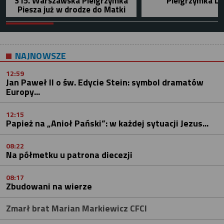
315. Warszawska Pielgrzymka
Pielgrzymka Le
Piesza już w drodze do Matki
NAJNOWSZE
12:59
Jan Paweł II o św. Edycie Stein: symbol dramatów
Europy...
12:15
Papież na „Anioł Pański”: w każdej sytuacji Jezus...
08:22
Na półmetku u patrona diecezji
08:17
Zbudowani na wierze
Zmarł brat Marian Markiewicz CFCI