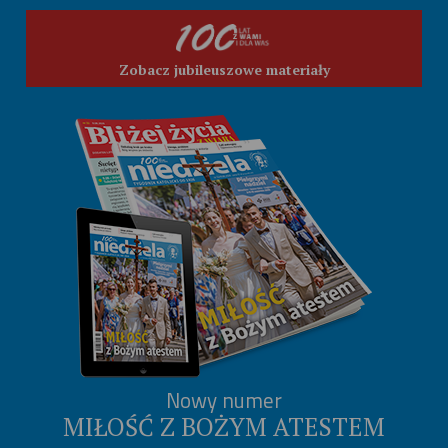
Zobacz jubileuszowe materiały
Nowy numer
MIŁOŚĆ Z BOŻYM ATESTEM