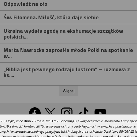
Odpowiedź na zło
Św. Filomena. Miłość, która daje siebie
Ukraina wydała zgody na ekshumacje szczątków
polskich...
Marta Nawrocka zaprosiła młode Polki na spotkanie
w...
„Biblia jest pewnego rodzaju lustrem” – rozmowa z
ks....
Więcej
REKLAMA
ku z tym, iż od dnia 25 maja 2018 roku obowiązuje
Rozporządzenie Parlamentu Europejskie
Wersja na komputer
6/679 z dnia 27 kwietnia 2016r. w sprawie ochrony osób fizycznych w związku z przetwarzani
owych i w sprawie swobodnego przepływu takich danych
oraz
uchylenia Dyrektywy 95/46/WE (
dzenie o ochronie danych)
uprzejmie Państwa informujemy, iż nasza organizacja, mając szc