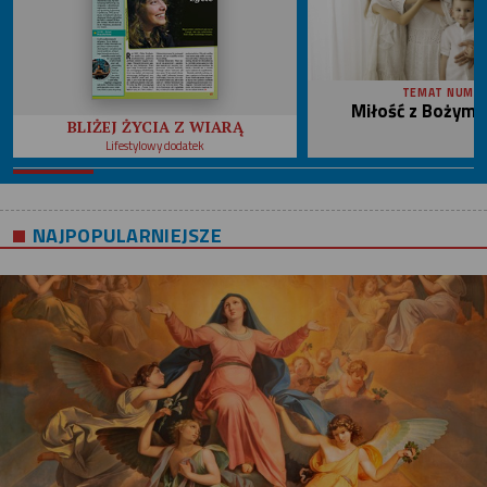
TEMAT NUME
Miłość z Bożym 
BLIŻEJ ŻYCIA Z WIARĄ
Lifestylowy dodatek
NAJPOPULARNIEJSZE