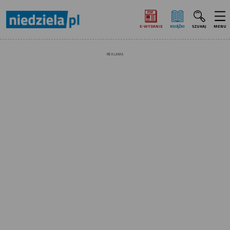
E‑WYDANIE
KSIĄŻKI
SZUKAJ
MENU
REKLAMA