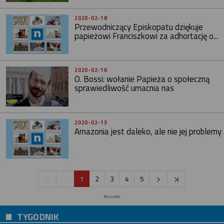
2020-02-18
Przewodniczący Episkopatu dziękuje
papieżowi Franciszkowi za adhortację o...
2020-02-16
O. Bossi: wołanie Papieża o społeczną
sprawiedliwość umacnia nas
2020-02-13
Amazonia jest daleko, ale nie jej problemy
1
2
3
4
5
REKLAMA
TYGODNIK