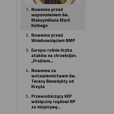
1.
Nowenna przed
wspomnieniem św.
Maksymiliana Marii
Kolbego
2.
Nowenna przed
Wniebowzięciem NMP
3.
Europa: rośnie liczba
ataków na chrześcijan.
„Problem...
4.
Nowenna za
wstawiennictwem św.
Teresy Benedykty od
Krzyża
5.
Przewodniczący KEP
wdzięczny rządowi RP
za inicjatywę...