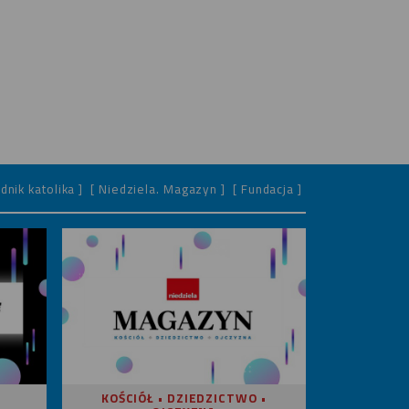
dnik katolika ]
[ Niedziela. Magazyn ]
[ Fundacja ]
KOŚCIÓŁ • DZIEDZICTWO •