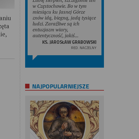
w Częstochowie. Bo w tym
miesiącu ku Jasnej Górze
aniu
znów idą, biegną, jadą tysiące
ludzi. Zaraźliwe są ich
zęta
entuzjazm wiary,
ie,
autentyczność, jakiś...
KS. JAROSŁAW GRABOWSKI
RED. NACZELNY
NAJPOPULARNIEJSZE