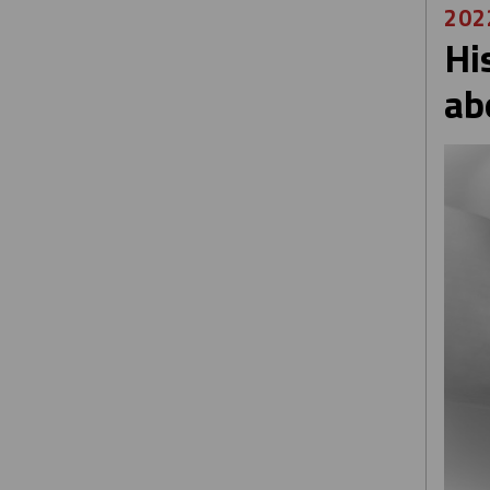
202
Hi
ab