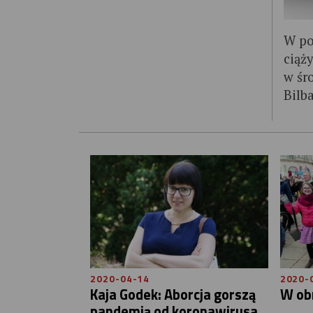
W po
ciąży
w śr
Bilba
2020-04-14
2020-
Kaja Godek: Aborcja gorszą
W obr
pandemią od koronawirusa