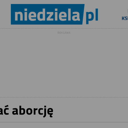
KS
REKLAMA
ć aborcję