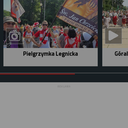
Pielgrzymka Legnicka
Góral
REKLAMA