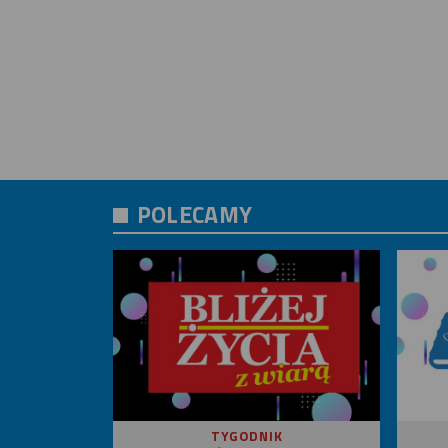
POLECAMY
TYGODNIK