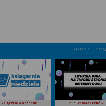
[ księgarnia ]
[ niezbę
KSIĄŻKI DLA KAŻDEGO
DLA WEBMASTERÓW