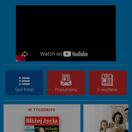
Spis treści
Prenumeruj
E-wydanie
W TYGODNIKU