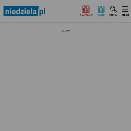
E‑WYDANIE
KSIĄŻKI
SZUKAJ
MENU
REKLAMA