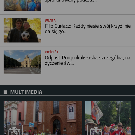
WIARA
Filip Gurłacz: Każdy niesie swój krzyż; nie
da się go...
KOŚCIÓŁ
Odpust Porcjunkuli: łaska szczególna, na
życzenie św....
MULTIMEDIA