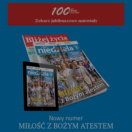
Zobacz jubileuszowe materiały
Nowy numer
MIŁOŚĆ Z BOŻYM ATESTEM