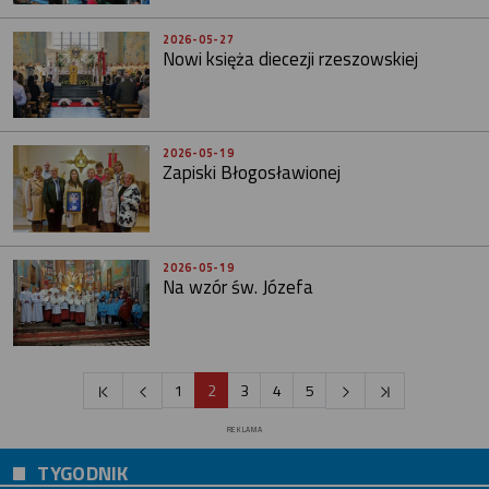
2026-05-27
Nowi księża diecezji rzeszowskiej
2026-05-19
Zapiski Błogosławionej
2026-05-19
Na wzór św. Józefa
1
2
3
4
5
REKLAMA
TYGODNIK