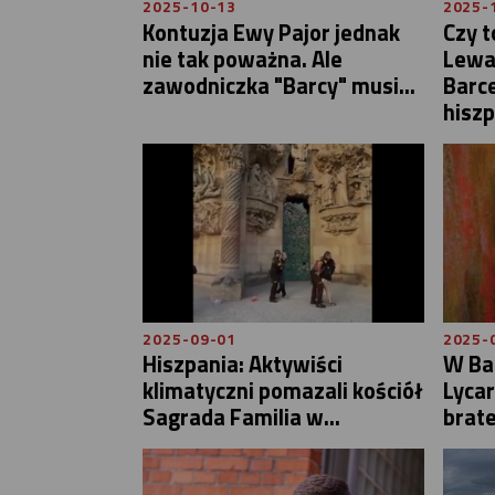
2025-10-13
2025-
Kontuzja Ewy Pajor jednak
Czy t
nie tak poważna. Ale
Lewa
zawodniczka "Barcy" musi...
Barce
hiszp
2025-09-01
2025-
Hiszpania: Aktywiści
W Bar
klimatyczni pomazali kościół
Lycar
Sagrada Familia w...
brat