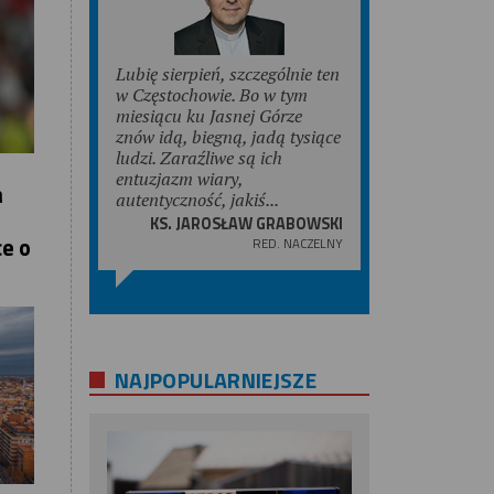
Lubię sierpień, szczególnie ten
w Częstochowie. Bo w tym
miesiącu ku Jasnej Górze
znów idą, biegną, jadą tysiące
ludzi. Zaraźliwe są ich
entuzjazm wiary,
a
autentyczność, jakiś...
KS. JAROSŁAW GRABOWSKI
e o
RED. NACZELNY
NAJPOPULARNIEJSZE