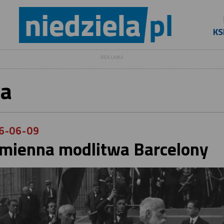
KS
REKLAMA
na
6-06-09
mienna modlitwa Barcelony