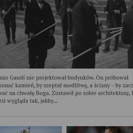
nio Gaudí nie projektował budynków. On próbował
konać kamień, by szeptał modlitwę, a ściany – by zac
wać na chwałę Boga. Zostawił po sobie architekturę, 
iś wygląda tak, jakby...