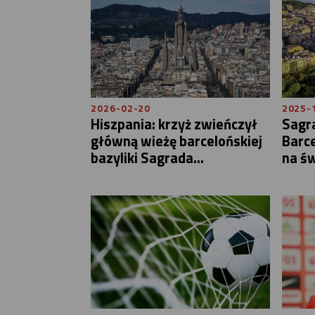
2026-02-20
2025-
Hiszpania: krzyż zwieńczył
Sagr
główną wieżę barcelońskiej
Barce
bazyliki Sagrada...
na św