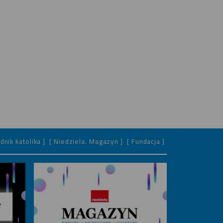
dnik katolika ]
[ Niedziela. Magazyn ]
[ Fundacja ]