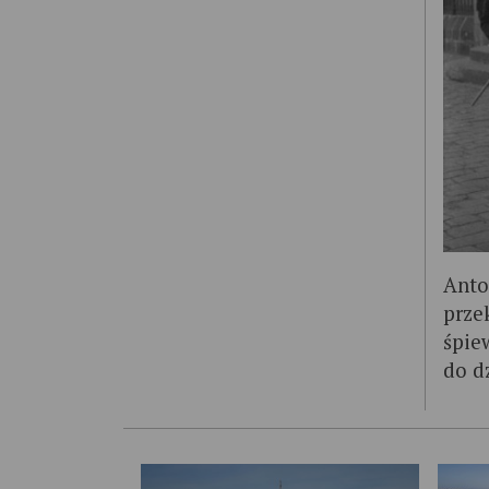
Anto
prze
śpie
do dz