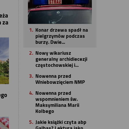
eża
 za
1.
Konar drzewa spadł na
pielgrzymów podczas
burzy. Dwie...
2.
Nowy wikariusz
generalny archidiecezji
częstochowskiej i...
3.
Nowenna przed
Wniebowzięciem NMP
4.
Nowenna przed
ego
wspomnieniem św.
Maksymiliana Marii
Kolbego
5.
Jakie książki czyta abp
Galbas? Lektura jako