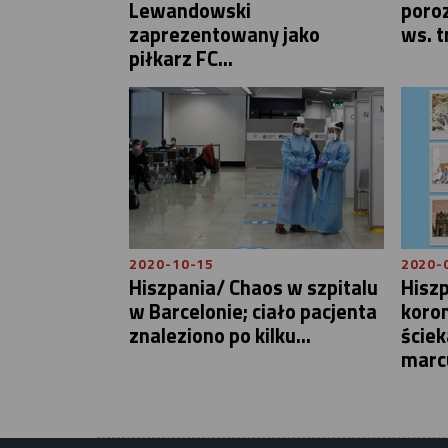
Lewandowski
poroz
zaprezentowany jako
ws. t
piłkarz FC...
2020-10-15
2020-
Hiszpania/ Chaos w szpitalu
Hiszp
w Barcelonie; ciało pacjenta
koro
znaleziono po kilku...
ściek
marcu