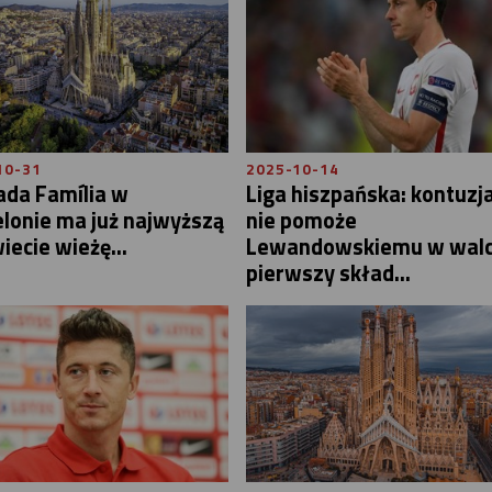
10-31
2025-10-14
ada Família w
Liga hiszpańska: kontuzj
lonie ma już najwyższą
nie pomoże
iecie wieżę...
Lewandowskiemu w walc
pierwszy skład...