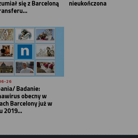
umiał się z Barceloną
nieukończona
ransferu...
06-26
ania/ Badanie:
nawirus obecny w
ach Barcelony już w
 2019...