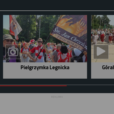
Pielgrzymka Legnicka
Góral
REKLAMA