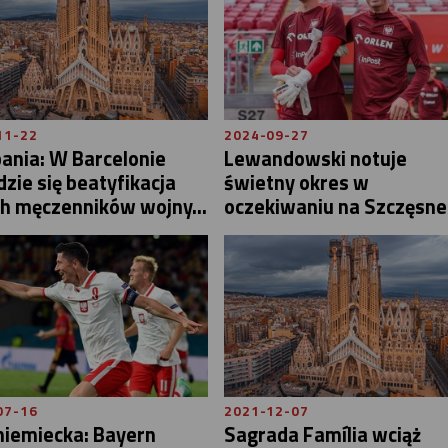
11-22
2024-09-27
ania: W Barcelonie
Lewandowski notuje
zie się beatyfikacja
świetny okres w
h męczenników wojny...
oczekiwaniu na Szczęsn
07-16
2021-12-07
niemiecka: Bayern
Sagrada Família wciąż