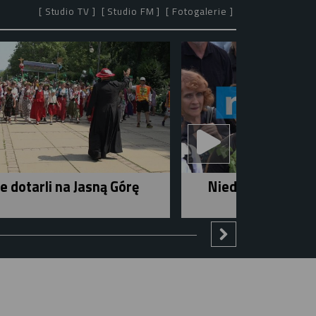
[ Studio TV ]
[ Studio FM ]
[ Fotogalerie ]
e dotarli na Jasną Górę
Niedziela w mieśc