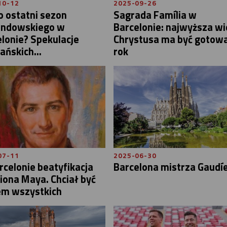
10-12
2025-09-26
o ostatni sezon
Sagrada Família w
ndowskiego w
Barcelonie: najwyższa wi
lonie? Spekulacje
Chrystusa ma być gotowa
ańskich...
rok
07-11
2025-06-30
celonie beatyfikacja
Barcelona mistrza Gaudí
iona Maya. Chciał być
em wszystkich