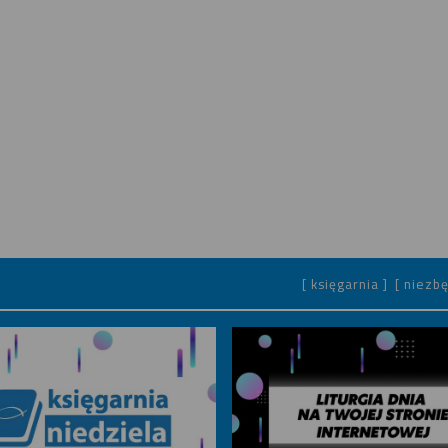
[ księgarnia ]
[ niezbę