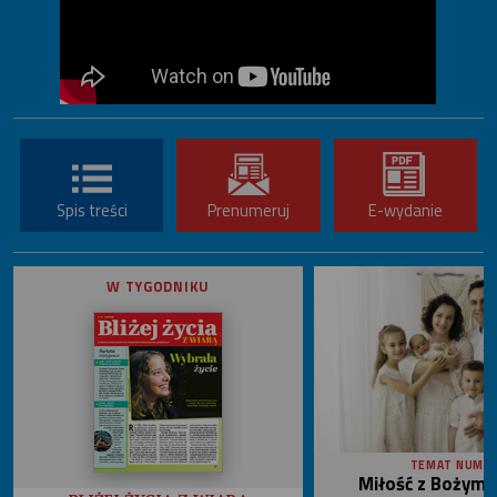
Spis treści
Prenumeruj
E-wydanie
W TYGODNIKU
TEMAT NUME
Miłość z Bożym 