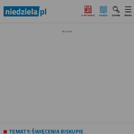
E‑WYDANIE
KSIĄŻKI
SZUKAJ
MENU
REKLAMA
TEMATY:
ŚWIĘCENIA BISKUPIE