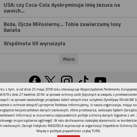
USA: czy Coca-Cola dyskryminuje imię Jezusa na
swoich...
Boże, Ojcze Miłosierny… Tobie zawierzamy losy
świata
Wspólnota VII wyruszyła
Więcej
REKLAMA
ku z tym, iż od dnia 25 maja 2018 roku obowiązuje
Rozporządzenie Parlamentu Europejskie
Wersja na komputer
6/679 z dnia 27 kwietnia 2016r. w sprawie ochrony osób fizycznych w związku z przetwarzani
owych i w sprawie swobodnego przepływu takich danych
oraz
uchylenia Dyrektywy 95/46/WE (
dzenie o ochronie danych)
uprzejmie Państwa informujemy, iż nasza organizacja, mając szc
względzie bezpieczeństwo danych osobowych, które przetwarza, wdrożyła System Zarządz
Działy
Tematy
Kontakt
Reklama
Patronaty
zeństwem Informacji w rozumieniu odpowiednich polityk ochrony danych (zgodnie z art. 2
otowego rozporządzenia ogólnego). W celu dochowania należytej staranności w kontekście
Polityka prywatności
h osobowych, Zarząd Instytutu NIEDZIELA wyznaczył w organizacji Inspektora Ochrony D
Więcej o polityce prywatności czytaj TUTAJ
.