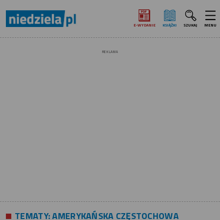
E‑WYDANIE
KSIĄŻKI
SZUKAJ
MENU
REKLAMA
TEMATY:
AMERYKAŃSKA CZĘSTOCHOWA