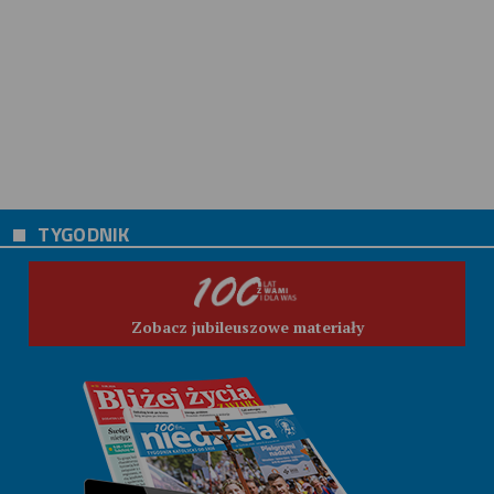
TYGODNIK
Zobacz jubileuszowe materiały