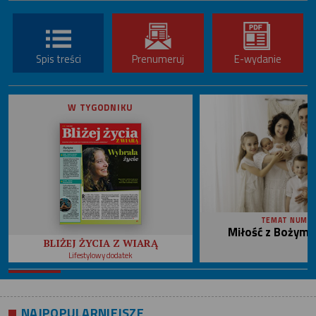
Spis treści
Prenumeruj
E-wydanie
W TYGODNIKU
TEMAT NUME
Miłość z Bożym 
BLIŻEJ ŻYCIA Z WIARĄ
Lifestylowy dodatek
NAJPOPULARNIEJSZE