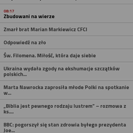
08:17
Zbudowani na wierze
Zmarł brat Marian Markiewicz CFCI
Odpowiedź na zło
Św. Filomena. Miłość, która daje siebie
Ukraina wydała zgody na ekshumacje szczątków
polskich...
Marta Nawrocka zaprosiła młode Polki na spotkanie
w...
„Biblia jest pewnego rodzaju lustrem” – rozmowa z
ks....
BBC: pogorszył się stan zdrowia byłego prezydenta
Joe...