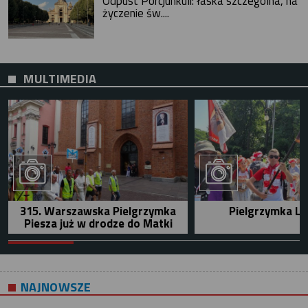
Odpust Porcjunkuli: łaska szczególna, na
życzenie św....
MULTIMEDIA
315. Warszawska Pielgrzymka
Pielgrzymka Le
Piesza już w drodze do Matki
NAJNOWSZE