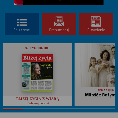
Spis treści
Prenumeruj
E-wydanie
W TYGODNIKU
TEMAT NUME
Miłość z Bożym 
BLIŻEJ ŻYCIA Z WIARĄ
Lifestylowy dodatek