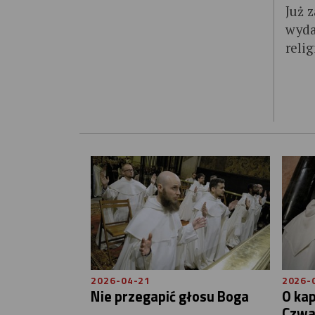
Już 
wyda
relig
2026-04-21
2026-
Nie przegapić głosu Boga
O ka
Czwa