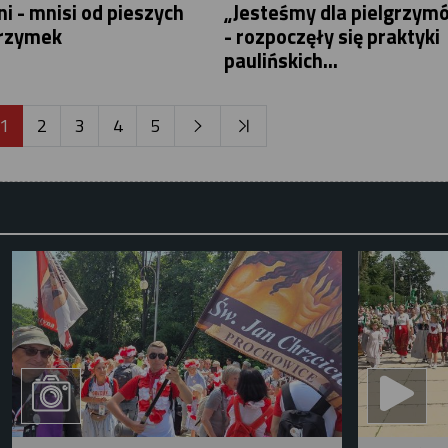
ni - mnisi od pieszych
„Jesteśmy dla pielgrzym
grzymek
- rozpoczęły się praktyki
paulińskich...
1
2
3
4
5