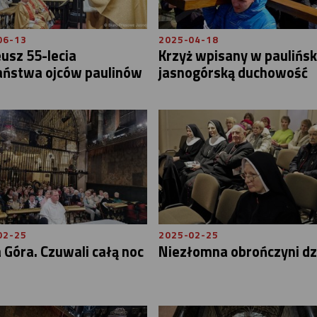
06-13
2025-04-18
eusz 55-lecia
Krzyż wpisany w paulińsk
aństwa ojców paulinów
jasnogórską duchowość
02-25
2025-02-25
 Góra. Czuwali całą noc
Niezłomna obrończyni dz