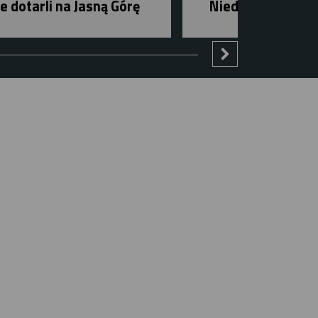
e dotarli na Jasną Górę
Niedziela w mieśc