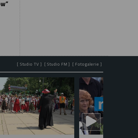
ów”
[ Studio TV ]
[ Studio FM ]
[ Fotogalerie ]