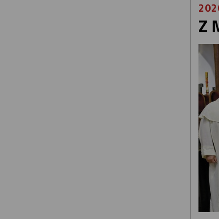
202
Z 