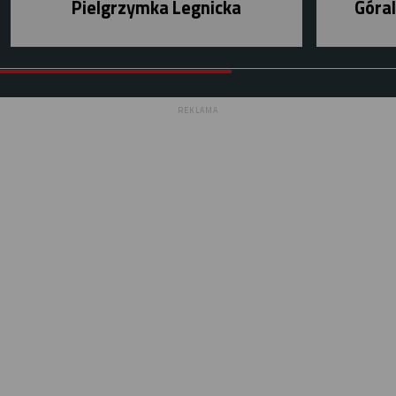
Pielgrzymka Legnicka
Góral
REKLAMA