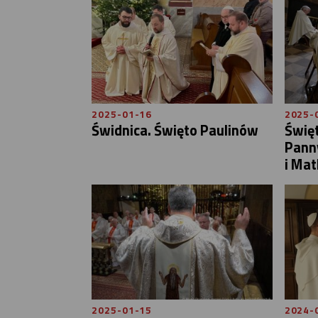
2025-01-16
2025-
Świdnica. Święto Paulinów
Święt
Pann
i Mat
2025-01-15
2024-