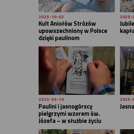
2025-10-02
2025-
Kult Aniołów Stróżów
Jubil
upowszechniony w Polsce
kapł
dzięki paulinom
2025-03-19
2025-
Paulini i jasnogórscy
Jasna
pielgrzymi wzorem św.
Józefa – w służbie życiu