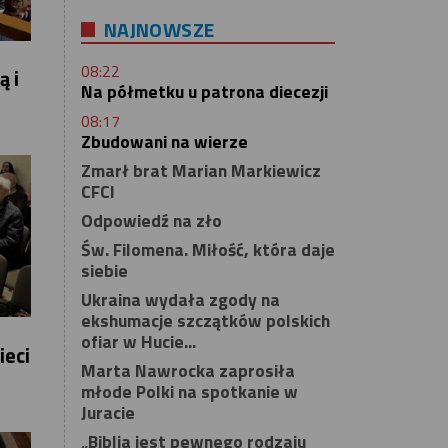
NAJNOWSZE
08:22
ą i
Na półmetku u patrona diecezji
08:17
Zbudowani na wierze
Zmarł brat Marian Markiewicz
CFCI
Odpowiedź na zło
Św. Filomena. Miłość, która daje
siebie
Ukraina wydała zgody na
ekshumacje szczątków polskich
ofiar w Hucie...
ieci
Marta Nawrocka zaprosiła
młode Polki na spotkanie w
Juracie
„Biblia jest pewnego rodzaju