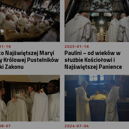
01-16
2025-01-16
o Najświętszej Maryi
Paulini – od wieków w
y Królowej Pustelników
służbie Kościołowi i
ki Zakonu
Najświętszej Panience
08-07
2024-07-04