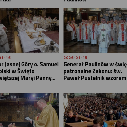
01-16
2026-01-15
r Jasnej Góry o. Samuel
Generał Paulinów w świę
lski w Święto
patronalne Zakonu: św.
iętszej Maryi Panny...
Paweł Pustelnik wzorem.