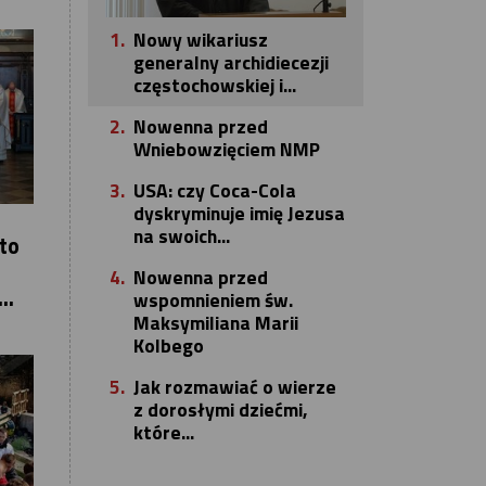
1.
Nowy wikariusz
generalny archidiecezji
częstochowskiej i...
2.
Nowenna przed
Wniebowzięciem NMP
3.
USA: czy Coca-Cola
dyskryminuje imię Jezusa
na swoich...
to
4.
Nowenna przed
..
wspomnieniem św.
Maksymiliana Marii
Kolbego
5.
Jak rozmawiać o wierze
z dorosłymi dziećmi,
które...