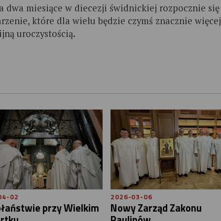
za dwa miesiące w diecezji świdnickiej rozpocznie się
rzenie, które dla wielu będzie czymś znacznie więcej
ijną uroczystością.
04-02
2026-03-06
płaństwie przy Wielkim
Nowy Zarząd Zakonu
rtku
Paulinów