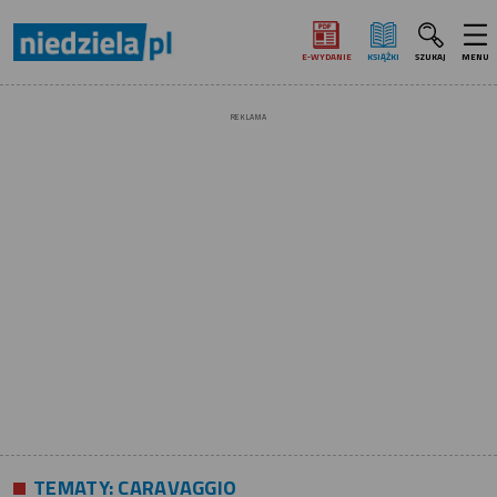
E‑WYDANIE
KSIĄŻKI
SZUKAJ
MENU
REKLAMA
TEMATY:
CARAVAGGIO