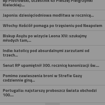
Bp Piotrowski, uczestnik 45 Pieszej Pielgrzymki
Kieleckiej:...
Japonia: dziesięciodniowa modlitwa w rocznicę...
Włochy: Kościół pomaga po trzęsieniu pod Neapolem
Biskup Asyżu po wizycie Leona XIV: szukajmy
młodych tam,...
Indie: katolicy pod absurdalnymi zarzutami od
trzech...
Senat RP upamiętnił 300. rocznicę kanonizacji św....
Pomimo zawieszenia broni w Strefie Gazy
codziennie giną...
Portugalia: najstarszy proboszcz świata obchodzi
100....