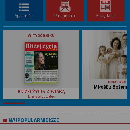
Spis treści
Prenumeruj
E-wydanie
W TYGODNIKU
TEMAT NUME
Miłość z Bożym 
BLIŻEJ ŻYCIA Z WIARĄ
Lifestylowy dodatek
NAJPOPULARNIEJSZE