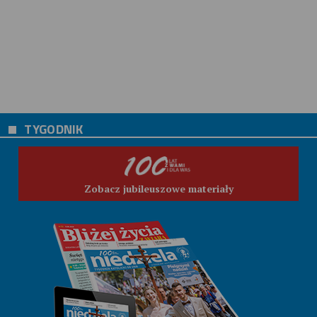
TYGODNIK
Zobacz jubileuszowe materiały