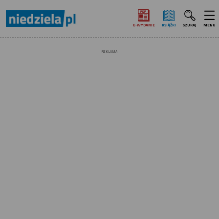
E‑WYDANIE
KSIĄŻKI
SZUKAJ
MENU
REKLAMA