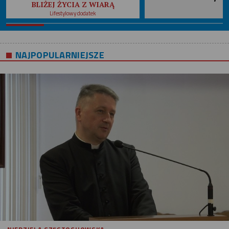
BLIŻEJ ŻYCIA Z WIARĄ
Lifestylowy dodatek
NAJPOPULARNIEJSZE