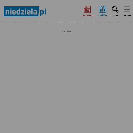
E‑WYDANIE
KSIĄŻKI
SZUKAJ
MENU
REKLAMA