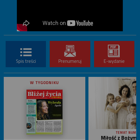
Spis treści
Prenumeruj
E-wydanie
W TYGODNIKU
TEMAT NUME
Miłość z Bożym 