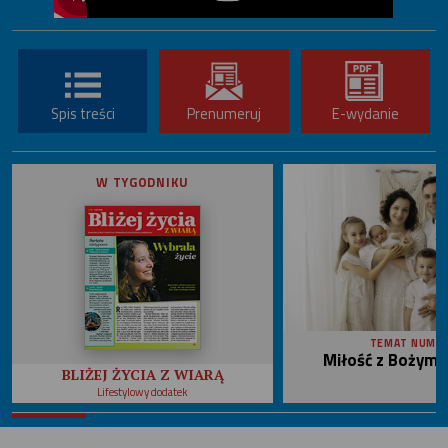
Spis treści
Prenumeruj
E-wydanie
W TYGODNIKU
TEMAT NUME
Miłość z Bożym 
BLIŻEJ ŻYCIA Z WIARĄ
Lifestylowy dodatek