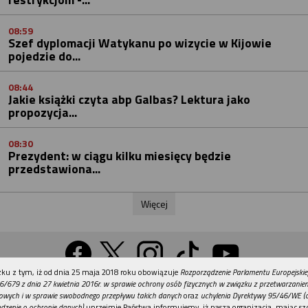
08:59
Szef dyplomacji Watykanu po wizycie w Kijowie
pojedzie do...
08:44
Jakie książki czyta abp Galbas? Lektura jako
propozycja...
08:30
Prezydent: w ciągu kilku miesięcy będzie
przedstawiona...
Więcej
REKLAMA
ku z tym, iż od dnia 25 maja 2018 roku obowiązuje
Rozporządzenie Parlamentu Europejskie
Wersja na komputer
6/679 z dnia 27 kwietnia 2016r. w sprawie ochrony osób fizycznych w związku z przetwarzani
owych i w sprawie swobodnego przepływu takich danych
oraz
uchylenia Dyrektywy 95/46/WE (
dzenie o ochronie danych)
uprzejmie Państwa informujemy, iż nasza organizacja, mając szc