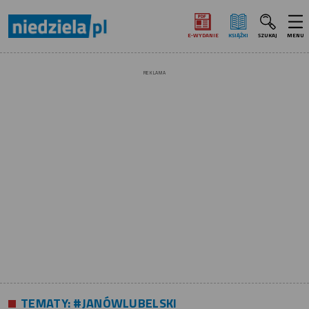
E‑WYDANIE
KSIĄŻKI
SZUKAJ
MENU
REKLAMA
TEMATY:
#JANÓWLUBELSKI