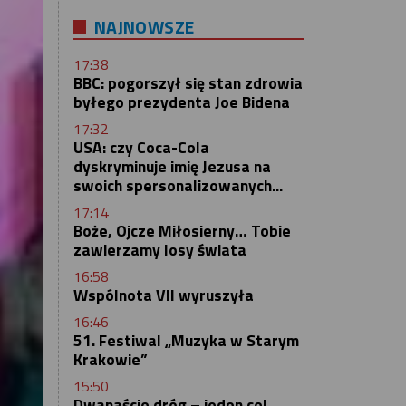
NAJNOWSZE
17:38
BBC: pogorszył się stan zdrowia
byłego prezydenta Joe Bidena
17:32
USA: czy Coca-Cola
dyskryminuje imię Jezusa na
swoich spersonalizowanych...
17:14
Boże, Ojcze Miłosierny… Tobie
zawierzamy losy świata
16:58
Wspólnota VII wyruszyła
16:46
51. Festiwal „Muzyka w Starym
Krakowie”
15:50
Dwanaście dróg – jeden cel