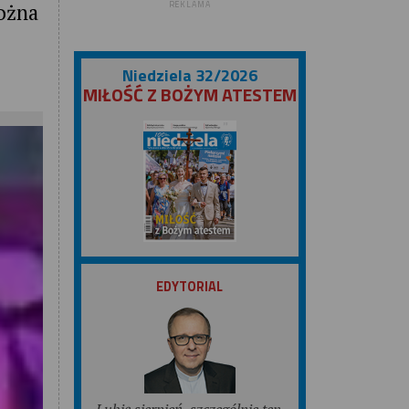
REKLAMA
ożna
Niedziela 32/2026
MIŁOŚĆ Z BOŻYM ATESTEM
Mat
ZOBACZ
EDYTORIAL
Lubię sierpień, szczególnie ten