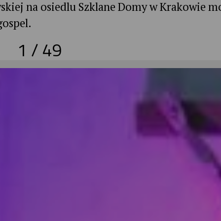
wskiej na osiedlu Szklane Domy w Krakowie m
gospel.
1
/
49