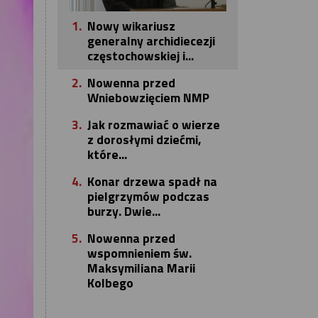
1.
Nowy wikariusz
generalny archidiecezji
częstochowskiej i...
2.
Nowenna przed
Wniebowzięciem NMP
3.
Jak rozmawiać o wierze
z dorosłymi dziećmi,
które...
4.
Konar drzewa spadł na
pielgrzymów podczas
burzy. Dwie...
5.
Nowenna przed
wspomnieniem św.
Maksymiliana Marii
Kolbego