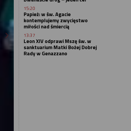
15:20
Papież: w św. Agacie
kontemplujemy zwycięstwo
miłości nad śmiercią
13:37
Leon XIV odprawi Mszę św. w
sanktuarium Matki Bożej Dobrej
Rady w Genazzano