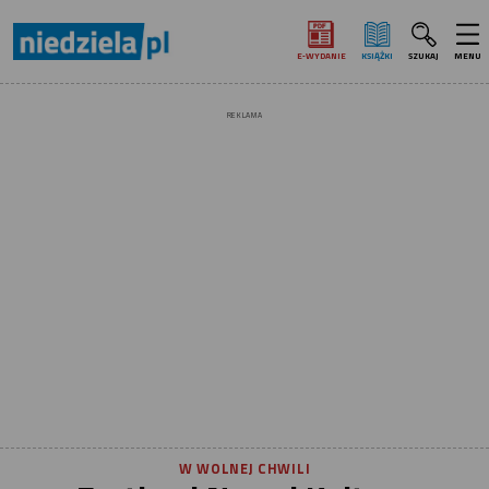
E‑WYDANIE
KSIĄŻKI
SZUKAJ
MENU
REKLAMA
W WOLNEJ CHWILI