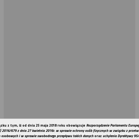
zku z tym, iż od dnia 25 maja 2018 roku obowiązuje
Rozporządzenie Parlamentu Europej
REKLAMA
) 2016/679 z dnia 27 kwietnia 2016r. w sprawie ochrony osób fizycznych w związku z przet
 osobowych i w sprawie swobodnego przepływu takich danych
oraz
uchylenia Dyrektywy 9