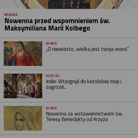
WIARA
Nowenna przed wspomnieniem św.
Maksymiliana Marii Kolbego
WIARA
„O niewiasto, wielka jest twoja wiara”
KOŚCIÓŁ
Indie: Wtargnęli do katolickiej misji i
zagrozili...
WIARA
Nowenna za wstawiennictwem św.
Teresy Benedykty od Krzyża