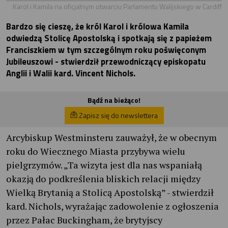
Karol i Kamila na oficjalnym otwarciu Parlamentu Walijskiego w Cardiff
Bardzo się cieszę, że król Karol i królowa Kamila
odwiedzą Stolicę Apostolską i spotkają się z papieżem
Franciszkiem w tym szczególnym roku poświęconym
Jubileuszowi - stwierdził przewodniczący episkopatu
Anglii i Walii kard. Vincent Nichols.
Bądź na bieżąco!
Zapisz się do newslettera
Arcybiskup Westminsteru zauważył, że w obecnym
roku do Wiecznego Miasta przybywa wielu
pielgrzymów. „Ta wizyta jest dla nas wspaniałą
okazją do podkreślenia bliskich relacji między
Wielką Brytanią a Stolicą Apostolską” - stwierdził
kard. Nichols, wyrażając zadowolenie z ogłoszenia
przez Pałac Buckingham, że brytyjscy