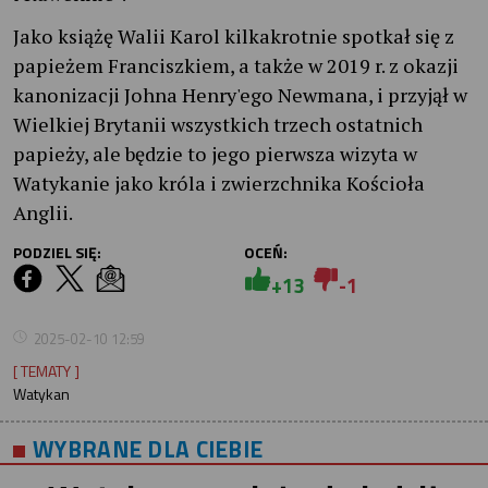
Jako książę Walii Karol kilkakrotnie spotkał się z
papieżem Franciszkiem, a także w 2019 r. z okazji
kanonizacji Johna Henry'ego Newmana, i przyjął w
Wielkiej Brytanii wszystkich trzech ostatnich
papieży, ale będzie to jego pierwsza wizyta w
Watykanie jako króla i zwierzchnika Kościoła
Anglii.
PODZIEL SIĘ:
OCEŃ:
+13
-1
2025-02-10 12:59
[ TEMATY ]
Watykan
WYBRANE DLA CIEBIE