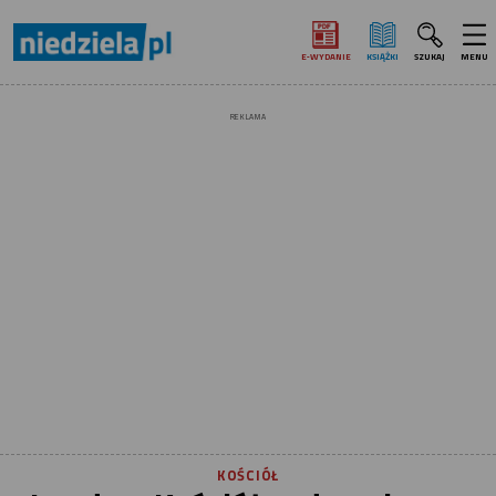
E‑WYDANIE
KSIĄŻKI
SZUKAJ
MENU
REKLAMA
KOŚCIÓŁ