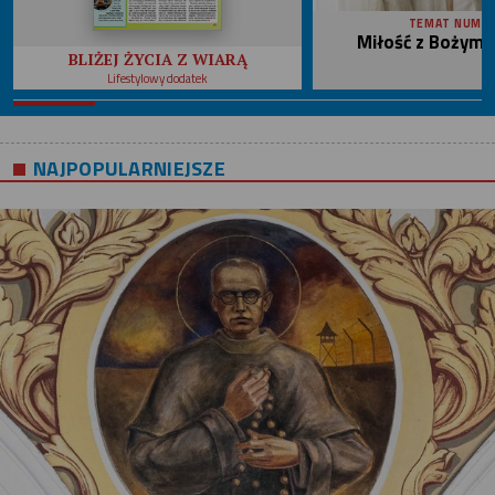
TEMAT NUME
Miłość z Bożym 
BLIŻEJ ŻYCIA Z WIARĄ
Lifestylowy dodatek
NAJPOPULARNIEJSZE