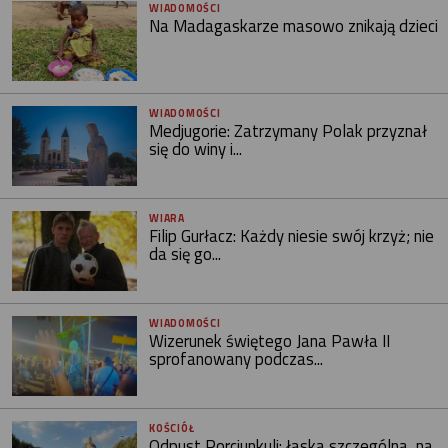
WIADOMOŚCI
Na Madagaskarze masowo znikają dzieci
WIADOMOŚCI
Medjugorie: Zatrzymany Polak przyznał
się do winy i...
WIARA
Filip Gurłacz: Każdy niesie swój krzyż; nie
da się go...
WIADOMOŚCI
Wizerunek świętego Jana Pawła II
sprofanowany podczas...
KOŚCIÓŁ
Odpust Porcjunkuli: łaska szczególna, na