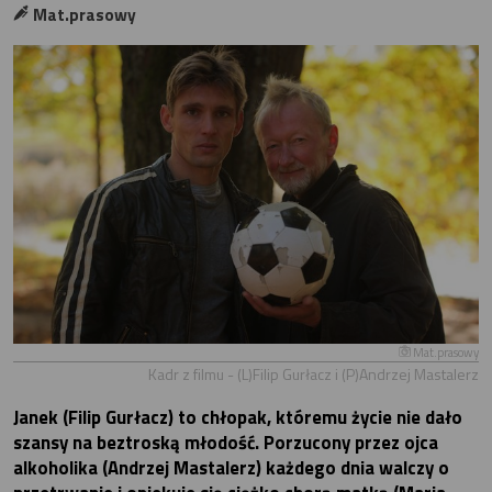
Mat.prasowy
Mat.prasowy
Kadr z filmu - (L)Filip Gurłacz i (P)Andrzej Mastalerz
Janek (Filip Gurłacz) to chłopak, któremu życie nie dało
szansy na beztroską młodość. Porzucony przez ojca
alkoholika (Andrzej Mastalerz) każdego dnia walczy o