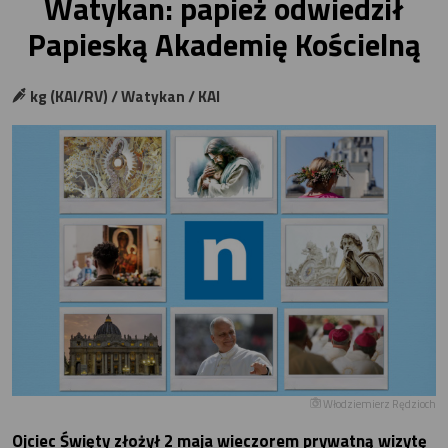
Watykan: papież odwiedził
Papieską Akademię Kościelną
kg (KAI/RV) / Watykan / KAI
Włodziemierz Rędzioch
Ojciec Święty złożył 2 maja wieczorem prywatną wizytę