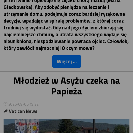
przetrwanie i opiekuje się ciężko chorą matką (Maria
Gładkowska). Aby zdobyć pieniądze na leczenie i
utrzymanie domu, podejmuje coraz bardziej ryzykowne
decyzje, wpadając w spiralę problemów, z której coraz
trudniej się wydostać. Gdy nad jego życiem zbierają się
najciemniejsze chmury, a utrata wszystkiego wydaje się
nieunikniona, niespodziewanie powraca ojciec. Człowiek,
który zawiódł najmocniej! O czym mowa?
Więcej ...
Młodzież w Asyżu czeka na
Papieża
2026-08-05 19:32
Vatican News