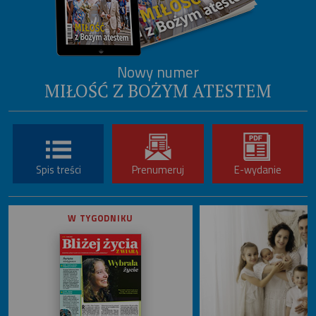
Nowy numer
MIŁOŚĆ Z BOŻYM ATESTEM
Spis treści
Prenumeruj
E-wydanie
W TYGODNIKU