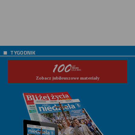
TYGODNIK
Zobacz jubileuszowe materiały