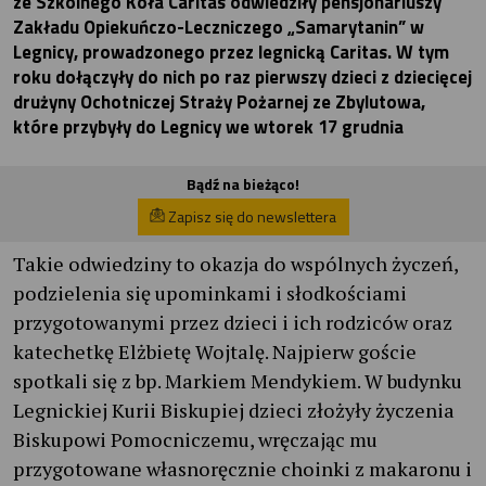
ze Szkolnego Koła Caritas odwiedziły pensjonariuszy
Zakładu Opiekuńczo-Leczniczego „Samarytanin” w
Legnicy, prowadzonego przez legnicką Caritas. W tym
roku dołączyły do nich po raz pierwszy dzieci z dziecięcej
drużyny Ochotniczej Straży Pożarnej ze Zbylutowa,
które przybyły do Legnicy we wtorek 17 grudnia
Bądź na bieżąco!
Zapisz się do newslettera
Takie odwiedziny to okazja do wspólnych życzeń,
podzielenia się upominkami i słodkościami
przygotowanymi przez dzieci i ich rodziców oraz
katechetkę Elżbietę Wojtalę. Najpierw goście
spotkali się z bp. Markiem Mendykiem. W budynku
Legnickiej Kurii Biskupiej dzieci złożyły życzenia
Biskupowi Pomocniczemu, wręczając mu
przygotowane własnoręcznie choinki z makaronu i