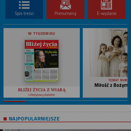
Spis treści
Prenumeruj
E-wydanie
W TYGODNIKU
TEMAT NUME
Miłość z Bożym 
BLIŻEJ ŻYCIA Z WIARĄ
Lifestylowy dodatek
NAJPOPULARNIEJSZE