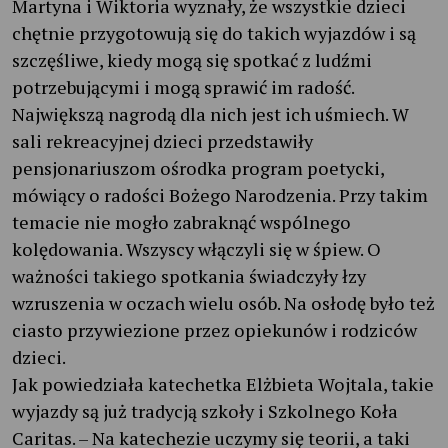
Martyna i Wiktoria wyznały, że wszystkie dzieci
chętnie przygotowują się do takich wyjazdów i są
szczęśliwe, kiedy mogą się spotkać z ludźmi
potrzebującymi i mogą sprawić im radość.
Największą nagrodą dla nich jest ich uśmiech. W
sali rekreacyjnej dzieci przedstawiły
pensjonariuszom ośrodka program poetycki,
mówiący o radości Bożego Narodzenia. Przy takim
temacie nie mogło zabraknąć wspólnego
kolędowania. Wszyscy włączyli się w śpiew. O
ważności takiego spotkania świadczyły łzy
wzruszenia w oczach wielu osób. Na osłodę było też
ciasto przywiezione przez opiekunów i rodziców
dzieci.
Jak powiedziała katechetka Elżbieta Wojtala, takie
wyjazdy są już tradycją szkoły i Szkolnego Koła
Caritas. – Na katechezie uczymy się teorii, a taki