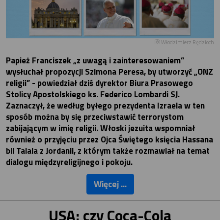
Włodzimierz Rędzioch
Papież Franciszek „z uwagą i zainteresowaniem”
wysłuchał propozycji Szimona Peresa, by utworzyć „ONZ
religii” - powiedział dziś dyrektor Biura Prasowego
Stolicy Apostolskiego ks. Federico Lombardi SJ.
Zaznaczył, że według byłego prezydenta Izraela w ten
sposób można by się przeciwstawić terrorystom
zabijającym w imię religii. Włoski jezuita wspomniał
również o przyjęciu przez Ojca Świętego księcia Hassana
bil Talala z Jordanii, z którym także rozmawiał na temat
dialogu międzyreligijnego i pokoju.
Więcej ...
USA: czy Coca-Cola