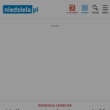
E‑WYDANIE
KSIĄŻKI
SZUKAJ
MENU
REKLAMA
NIEDZIELA LEGNICKA