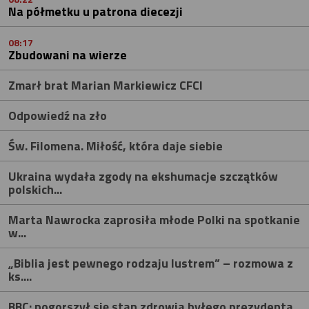
Na półmetku u patrona diecezji
08:17
Zbudowani na wierze
Zmarł brat Marian Markiewicz CFCI
Odpowiedź na zło
Św. Filomena. Miłość, która daje siebie
Ukraina wydała zgody na ekshumacje szczątków
polskich...
Marta Nawrocka zaprosiła młode Polki na spotkanie
w...
„Biblia jest pewnego rodzaju lustrem” – rozmowa z
ks....
BBC: pogorszył się stan zdrowia byłego prezydenta