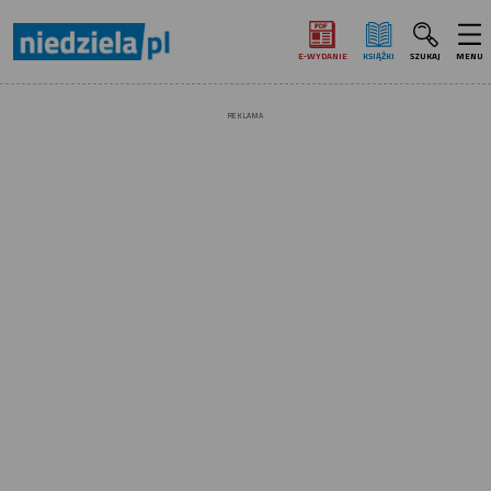
E‑WYDANIE
KSIĄŻKI
SZUKAJ
MENU
REKLAMA