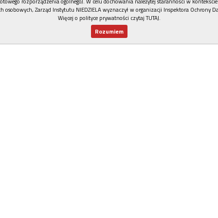
otowego rozporządzenia ogólnego). W celu dochowania należytej staranności w kontekście
h osobowych, Zarząd Instytutu NIEDZIELA wyznaczył w organizacji Inspektora Ochrony D
Więcej o polityce prywatności czytaj TUTAJ
.
Rozumiem
Nowy numer
Dla Ciebie
Najnowsze
Wspieram