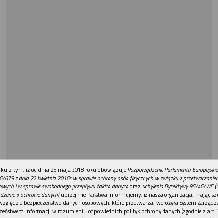
REKLAMA
ku z tym, iż od dnia 25 maja 2018 roku obowiązuje
Rozporządzenie Parlamentu Europejskie
6/679 z dnia 27 kwietnia 2016r. w sprawie ochrony osób fizycznych w związku z przetwarzani
owych i w sprawie swobodnego przepływu takich danych
oraz
uchylenia Dyrektywy 95/46/WE (
dzenie o ochronie danych)
uprzejmie Państwa informujemy, iż nasza organizacja, mając szc
względzie bezpieczeństwo danych osobowych, które przetwarza, wdrożyła System Zarządz
zeństwem Informacji w rozumieniu odpowiednich polityk ochrony danych (zgodnie z art. 2