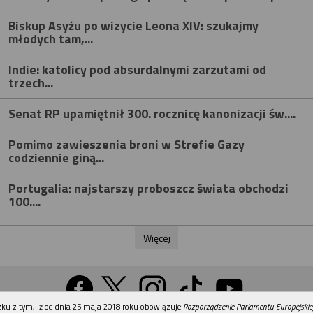
Biskup Asyżu po wizycie Leona XIV: szukajmy
młodych tam,...
Indie: katolicy pod absurdalnymi zarzutami od
trzech...
Senat RP upamiętnił 300. rocznicę kanonizacji św....
Pomimo zawieszenia broni w Strefie Gazy
codziennie giną...
Portugalia: najstarszy proboszcz świata obchodzi
100....
Więcej
REKLAMA
ku z tym, iż od dnia 25 maja 2018 roku obowiązuje
Rozporządzenie Parlamentu Europejskie