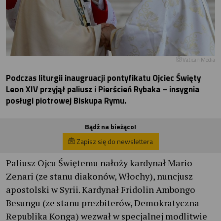
Vatican Media
Podczas liturgii inaugruacji pontyfikatu Ojciec Święty
Leon XIV przyjął paliusz i Pierścień Rybaka – insygnia
posługi piotrowej Biskupa Rymu.
Bądź na bieżąco!
Zapisz się do newslettera
Paliusz Ojcu Świętemu nałoży kardynał Mario
Zenari (ze stanu diakonów, Włochy), nuncjusz
apostolski w Syrii. Kardynał Fridolin Ambongo
Besungu (ze stanu prezbiterów, Demokratyczna
Republika Konga) wezwał w specjalnej modlitwie