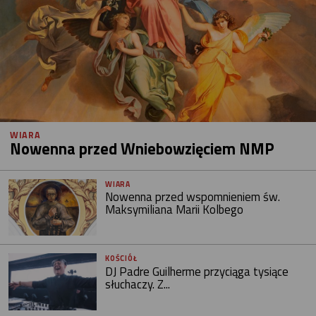
WIARA
Nowenna przed Wniebowzięciem NMP
WIARA
Nowenna przed wspomnieniem św.
Maksymiliana Marii Kolbego
KOŚCIÓŁ
DJ Padre Guilherme przyciąga tysiące
słuchaczy. Z...