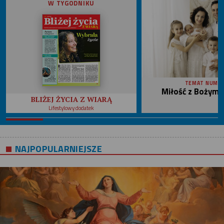
W TYGODNIKU
TEMAT NUME
Miłość z Bożym 
BLIŻEJ ŻYCIA Z WIARĄ
Lifestylowy dodatek
NAJPOPULARNIEJSZE