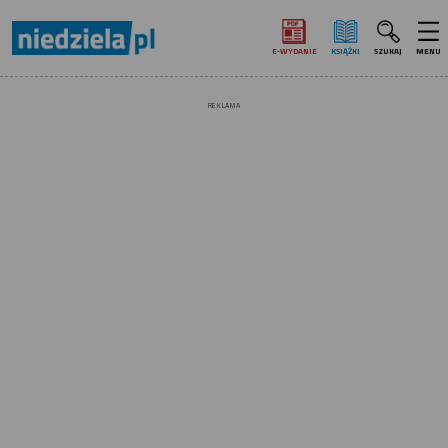
E‑WYDANIE
KSIĄŻKI
SZUKAJ
MENU
REKLAMA