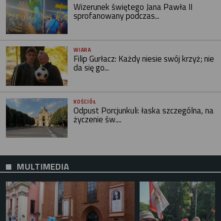
Wizerunek świętego Jana Pawła II
sprofanowany podczas...
WIARA
Filip Gurłacz: Każdy niesie swój krzyż; nie
da się go...
KOŚCIÓŁ
Odpust Porcjunkuli: łaska szczególna, na
życzenie św....
MULTIMEDIA