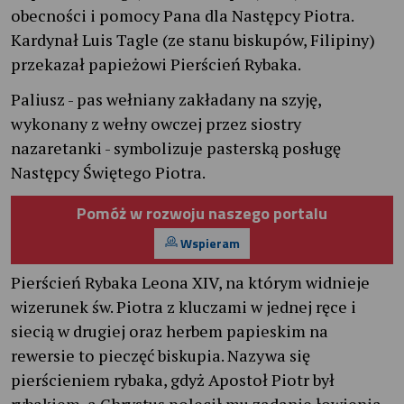
obecności i pomocy Pana dla Następcy Piotra.
Kardynał Luis Tagle (ze stanu biskupów, Filipiny)
przekazał papieżowi Pierścień Rybaka.
Paliusz - pas wełniany zakładany na szyję,
wykonany z wełny owczej przez siostry
nazaretanki - symbolizuje pasterską posługę
Następcy Świętego Piotra.
Pomóż w rozwoju naszego portalu
Wspieram
Pierścień Rybaka Leona XIV, na którym widnieje
wizerunek św. Piotra z kluczami w jednej ręce i
siecią w drugiej oraz herbem papieskim na
rewersie to pieczęć biskupia. Nazywa się
pierścieniem rybaka, gdyż Apostoł Piotr był
rybakiem, a Chrystus polecił mu zadanie łowienia