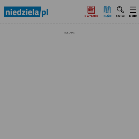
E‑WYDANIE
KSIĄŻKI
SZUKAJ
MENU
REKLAMA