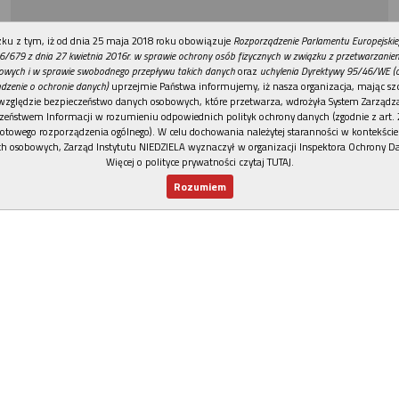
REKLAMA
ku z tym, iż od dnia 25 maja 2018 roku obowiązuje
Rozporządzenie Parlamentu Europejskie
6/679 z dnia 27 kwietnia 2016r. w sprawie ochrony osób fizycznych w związku z przetwarzani
owych i w sprawie swobodnego przepływu takich danych
oraz
uchylenia Dyrektywy 95/46/WE (
dzenie o ochronie danych)
uprzejmie Państwa informujemy, iż nasza organizacja, mając szc
względzie bezpieczeństwo danych osobowych, które przetwarza, wdrożyła System Zarządz
zeństwem Informacji w rozumieniu odpowiednich polityk ochrony danych (zgodnie z art. 2
otowego rozporządzenia ogólnego). W celu dochowania należytej staranności w kontekście
h osobowych, Zarząd Instytutu NIEDZIELA wyznaczył w organizacji Inspektora Ochrony D
Więcej o polityce prywatności czytaj TUTAJ
.
Rozumiem
Nowy numer
Dla Ciebie
Najnowsze
Wspieram