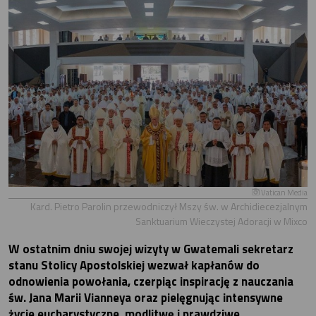
Vatican Media
Kard. Pietro Parolin przewodniczył Mszy św. w Archidiecezjalnym
Sanktuarium Wieczystej Adoracji w Mixco
W ostatnim dniu swojej wizyty w Gwatemali sekretarz
stanu Stolicy Apostolskiej wezwał kapłanów do
odnowienia powołania, czerpiąc inspirację z nauczania
św. Jana Marii Vianneya oraz pielęgnując intensywne
życie eucharystyczne, modlitwę i prawdziwe