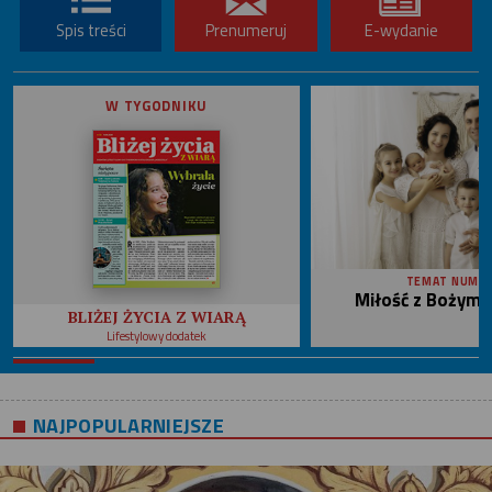
Spis treści
Prenumeruj
E-wydanie
W TYGODNIKU
TEMAT NUME
Miłość z Bożym 
BLIŻEJ ŻYCIA Z WIARĄ
Lifestylowy dodatek
NAJPOPULARNIEJSZE