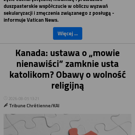
duszpasterskie współczucie w obliczu wyzwań
sekularyzacji i zmęczenia związanego z posługą -
informuje Vatican News.
Więcej ...
Kanada: ustawa o „mowie
nienawiści” zamknie usta
katolikom? Obawy o wolność
religijną
2026-08-05 13:21
Tribune Chrétienne/KAI