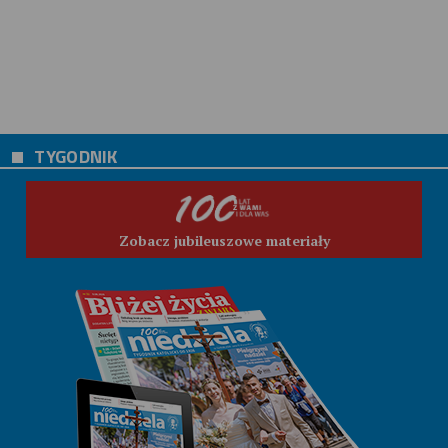
TYGODNIK
Zobacz jubileuszowe materiały