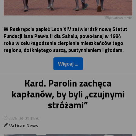
@Vatican Media
W Reskrypcie papież Leon XIV zatwierdził nowy Statut
Fundacji Jana Pawła II dla Sahelu, powołanej w 1984
roku w celu łagodzenia cierpienia mieszkańców tego
regionu, dotkniętego suszą, pustynnieniem i głodem.
Więcej ...
Kard. Parolin zachęca
kapłanów, by byli „czujnymi
stróżami”
2026-08-05 15:30
Vatican News