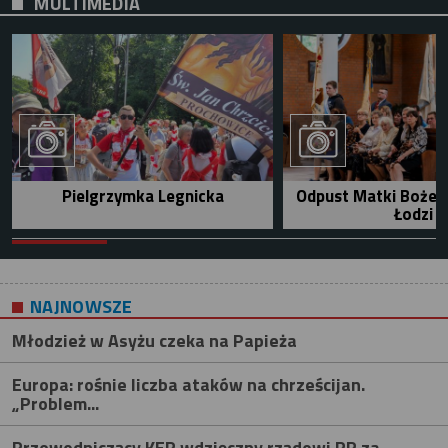
MULTIMEDIA
Pielgrzymka Legnicka
Odpust Matki Bożej 
Łodzi
NAJNOWSZE
Młodzież w Asyżu czeka na Papieża
Europa: rośnie liczba ataków na chrześcijan.
„Problem...
Przewodniczący KEP wdzięczny rządowi RP za