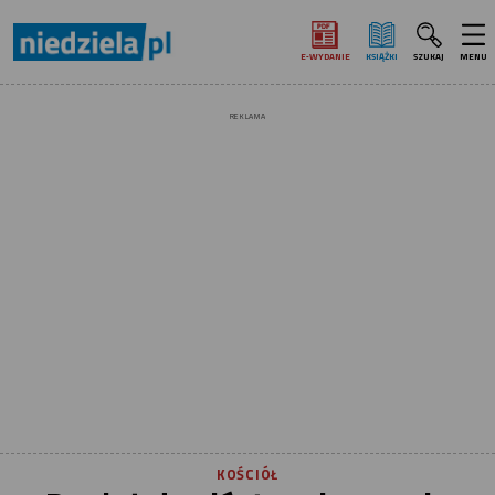
E‑WYDANIE
KSIĄŻKI
SZUKAJ
MENU
REKLAMA
KOŚCIÓŁ