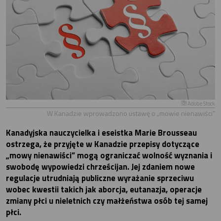
Adobe Stock
W Kanadzie wprowadzono ustawę o „mowie nienawiści”
Kanadyjska nauczycielka i eseistka Marie Brousseau
ostrzega, że przyjęte w Kanadzie przepisy dotyczące
„mowy nienawiści” mogą ograniczać wolność wyznania i
swobodę wypowiedzi chrześcijan. Jej zdaniem nowe
regulacje utrudniają publiczne wyrażanie sprzeciwu
wobec kwestii takich jak aborcja, eutanazja, operacje
zmiany płci u nieletnich czy małżeństwa osób tej samej
płci.