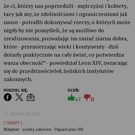
że ci, którzy nas poprzedzili - mężczyźni i kobiety,
tacy jak my, ze zdolnościami i ograniczeniami jak
nasze - potrafili dokonywać rzeczy, o których może
nigdy by nie pomyśleli, że są możliwe do
zrealizowania, pozwalając im zasiać ziarna dobra,
które - przemierzając wieki i kontynenty - dziś
dotarły praktycznie na cały świat, co potwierdza
wasza obecność” - powiedział Leon XIV, zwracając
się do przedstawicielek żeńskich instytutów
zakonnych.
PODZIEL SIĘ:
OCEŃ:
+7
0
2025-06-30 13:23
[ TEMATY ]
Watykan
siostry zakonne
Papież Leon XIV