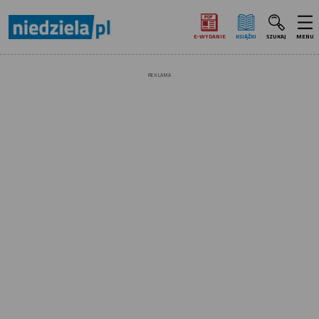
E‑WYDANIE
KSIĄŻKI
SZUKAJ
MENU
REKLAMA