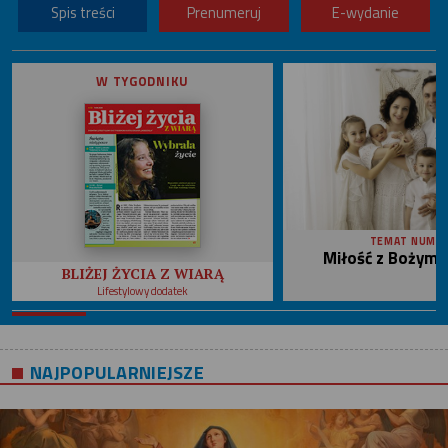
Spis treści
Prenumeruj
E-wydanie
W TYGODNIKU
TEMAT NUME
Miłość z Bożym 
BLIŻEJ ŻYCIA Z WIARĄ
Lifestylowy dodatek
NAJPOPULARNIEJSZE