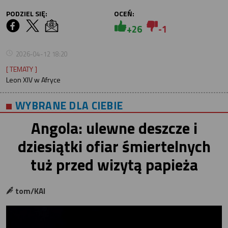
PODZIEL SIĘ:
OCEŃ:
+26
-1
2026-04-12 18:20
[ TEMATY ]
Leon XIV w Afryce
WYBRANE DLA CIEBIE
Angola: ulewne deszcze i
dziesiątki ofiar śmiertelnych
tuż przed wizytą papieża
tom/KAI