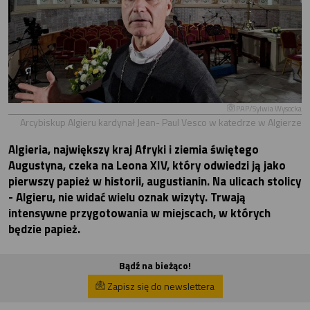
PAP/Sylwia Wysocka
Arcybiskup Algieru kardynał Jean- Paul Vesco w katedrze w Algierze
Algieria, największy kraj Afryki i ziemia świętego
Augustyna, czeka na Leona XIV, który odwiedzi ją jako
pierwszy papież w historii, augustianin. Na ulicach stolicy
- Algieru, nie widać wielu oznak wizyty. Trwają
intensywne przygotowania w miejscach, w których
będzie papież.
Bądź na bieżąco!
Zapisz się do newslettera