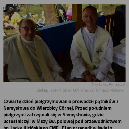
ks. Łukasz Romańczuk
Biskup Jacek Kiciński CMF oraz ks. Tomasz Płukarski
Czwarty dzień pielgrzymowania prowadził pątników z
Namysłowa do Wierzbicy Górnej. Przed południem
pielgrzymi zatrzymali się w Siemysłowie, gdzie
uczestniczyli w Mszy św. polowej pod przewodnictwem
bp. Jacka Kicińskiego CMF . Etap przypadł w święto