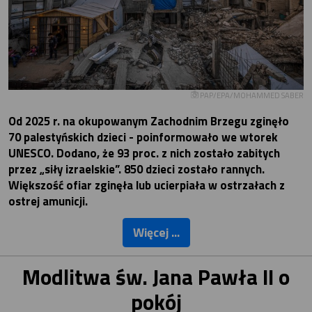
PAP/EPA/MOHAMMED SABER
Od 2025 r. na okupowanym Zachodnim Brzegu zginęło
70 palestyńskich dzieci - poinformowało we wtorek
UNESCO. Dodano, że 93 proc. z nich zostało zabitych
przez „siły izraelskie”. 850 dzieci zostało rannych.
Większość ofiar zginęła lub ucierpiała w ostrzałach z
ostrej amunicji.
Więcej ...
Modlitwa św. Jana Pawła II o
pokój