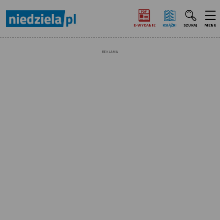
E‑WYDANIE
KSIĄŻKI
SZUKAJ
MENU
REKLAMA