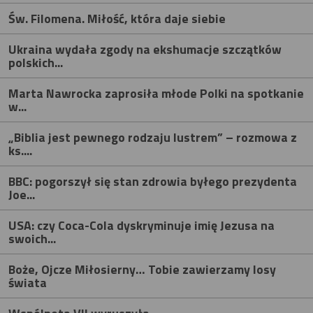
Św. Filomena. Miłość, która daje siebie
Ukraina wydała zgody na ekshumacje szczątków
polskich...
Marta Nawrocka zaprosiła młode Polki na spotkanie
w...
„Biblia jest pewnego rodzaju lustrem” – rozmowa z
ks....
BBC: pogorszył się stan zdrowia byłego prezydenta
Joe...
USA: czy Coca-Cola dyskryminuje imię Jezusa na
swoich...
Boże, Ojcze Miłosierny… Tobie zawierzamy losy
świata
Wspólnota VII wyruszyła