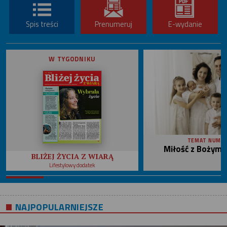
Spis treści
Prenumeruj
E-wydanie
W TYGODNIKU
TEMAT NUME
Miłość z Bożym 
BLIŻEJ ŻYCIA Z WIARĄ
Lifestylowy dodatek
NAJPOPULARNIEJSZE