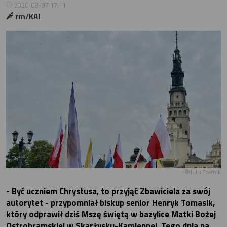
2026-08-07 17:11
rm/KAI
Julia Czernik
- Być uczniem Chrystusa, to przyjąć Zbawiciela za swój
autorytet - przypomniał biskup senior Henryk Tomasik,
który odprawił dziś Mszę świętą w bazylice Matki Bożej
Ostrobramskiej w Skarżysku-Kamiennej. Tego dnia na