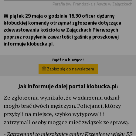
Parafia św. Franciszka z Asyżu w Zajączkach
W piątek 29 maja o godzinie 16.30 oficer dyżurny
kłobuckiej komendy otrzymał zgłoszenie dotyczące
zdewastowania kościoła w Zajączkach Pierwszych
poprzez rozpylenie zawartości gaśnicy proszkowej -
informuje klobucka.pl.
Bądź na bieżąco!
Zapisz się do newslettera
Jak informuje dalej portal klobucka.pl:
Ze zgłoszenia wynikało, że w zdarzeniu udział
mogło brać dwóch mężczyzn. Policjanci, którzy
przybyli na miejsce, szybko wytypowali i
zatrzymali osoby mogące mieć związek ze sprawą.
-
Zatrzymani to mieszkańcy gminy Krzepice w wieku 35