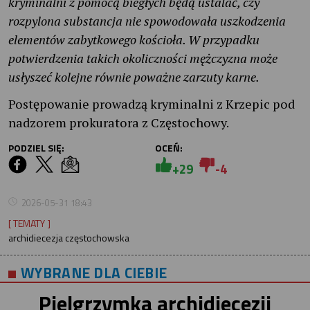
kryminalni z pomocą biegłych będą ustalać, czy
rozpylona substancja nie spowodowała uszkodzenia
elementów zabytkowego kościoła. W przypadku
potwierdzenia takich okoliczności mężczyzna może
usłyszeć kolejne równie poważne zarzuty karne.
Postępowanie prowadzą kryminalni z Krzepic pod
nadzorem prokuratora z Częstochowy.
PODZIEL SIĘ:
OCEŃ:
+29
-4
2026-05-31 18:43
[ TEMATY ]
archidiecezja częstochowska
WYBRANE DLA CIEBIE
Pielgrzymka archidiecezji