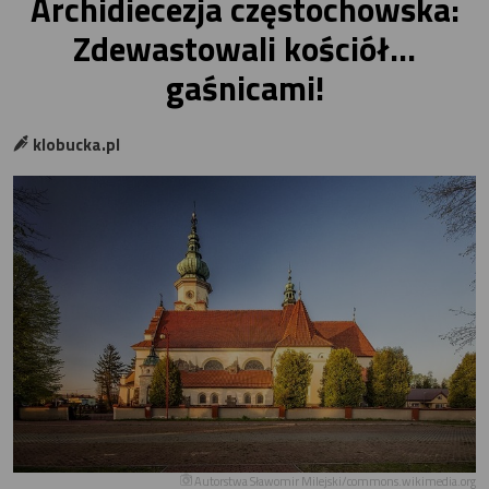
Archidiecezja częstochowska:
Zdewastowali kościół...
gaśnicami!
klobucka.pl
Autorstwa Sławomir Milejski/commons.wikimedia.org