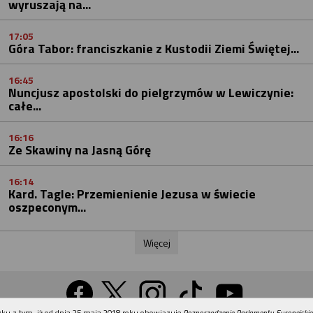
wyruszają na...
17:05
Góra Tabor: franciszkanie z Kustodii Ziemi Świętej...
16:45
Nuncjusz apostolski do pielgrzymów w Lewiczynie:
całe...
16:16
Ze Skawiny na Jasną Górę
16:14
Kard. Tagle: Przemienienie Jezusa w świecie
oszpeconym...
Więcej
REKLAMA
ku z tym, iż od dnia 25 maja 2018 roku obowiązuje
Rozporządzenie Parlamentu Europejskie