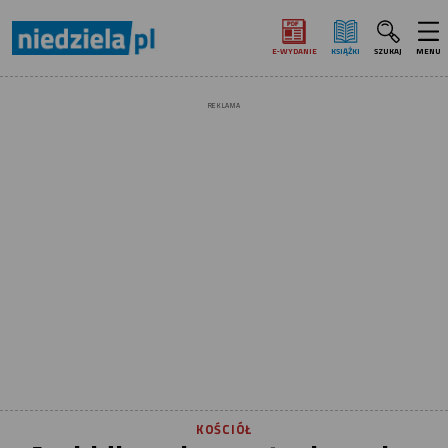
E‑WYDANIE
KSIĄŻKI
SZUKAJ
MENU
REKLAMA
KOŚCIÓŁ