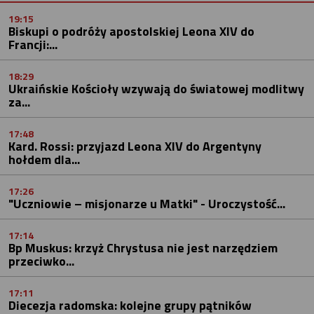
19:15
Biskupi o podróży apostolskiej Leona XIV do
Francji:...
18:29
Ukraińskie Kościoły wzywają do światowej modlitwy
za...
17:48
Kard. Rossi: przyjazd Leona XIV do Argentyny
hołdem dla...
17:26
"Uczniowie – misjonarze u Matki" - Uroczystość...
17:14
Bp Muskus: krzyż Chrystusa nie jest narzędziem
przeciwko...
17:11
Diecezja radomska: kolejne grupy pątników