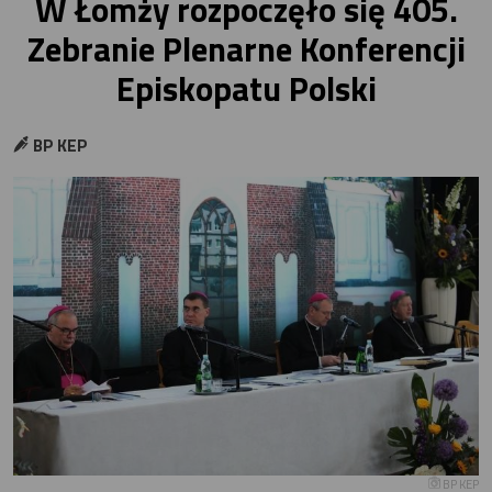
W Łomży rozpoczęło się 405.
Zebranie Plenarne Konferencji
Episkopatu Polski
BP KEP
BP KEP