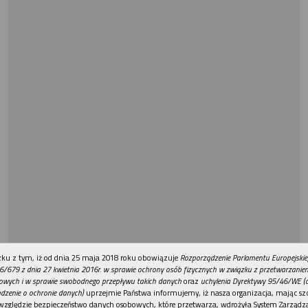
REKLAMA
ku z tym, iż od dnia 25 maja 2018 roku obowiązuje
Rozporządzenie Parlamentu Europejskie
6/679 z dnia 27 kwietnia 2016r. w sprawie ochrony osób fizycznych w związku z przetwarzani
owych i w sprawie swobodnego przepływu takich danych
oraz
uchylenia Dyrektywy 95/46/WE (
dzenie o ochronie danych)
uprzejmie Państwa informujemy, iż nasza organizacja, mając szc
względzie bezpieczeństwo danych osobowych, które przetwarza, wdrożyła System Zarządz