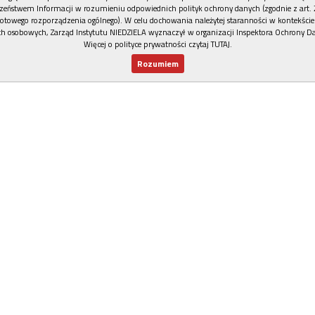
zeństwem Informacji w rozumieniu odpowiednich polityk ochrony danych (zgodnie z art. 2
otowego rozporządzenia ogólnego). W celu dochowania należytej staranności w kontekście
h osobowych, Zarząd Instytutu NIEDZIELA wyznaczył w organizacji Inspektora Ochrony D
Więcej o polityce prywatności czytaj TUTAJ
.
Rozumiem
Nowy numer
Dla Ciebie
Najnowsze
Wspieram