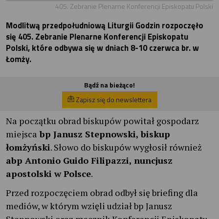
405. Zebranie Plenarne Konferencji Episkopatu Polski
Modlitwą przedpołudniową Liturgii Godzin rozpoczęło
się 405. Zebranie Plenarne Konferencji Episkopatu
Polski, które odbywa się w dniach 8-10 czerwca br. w
Łomży.
Bądź na bieżąco!
Zapisz się do newslettera
Na początku obrad biskupów powitał gospodarz
miejsca
bp Janusz Stepnowski, biskup
łomżyński
. Słowo do biskupów wygłosił również
abp Antonio Guido Filipazzi, nuncjusz
apostolski w Polsce
.
Przed rozpoczęciem obrad odbył się briefing dla
mediów, w którym wzięli udział bp Janusz
Stepnowski oraz rzecznik Konferencji Episkopatu