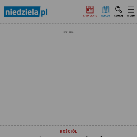
E‑WYDANIE
KSIĄŻKI
SZUKAJ
MENU
REKLAMA
KOŚCIÓŁ