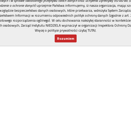
owych i w sprawie swobodnego przepływu takich danych
oraz
uchylenia Dyrektywy 95/46/WE (
dzenie o ochronie danych)
uprzejmie Państwa informujemy, iż nasza organizacja, mając szc
względzie bezpieczeństwo danych osobowych, które przetwarza, wdrożyła System Zarządz
zeństwem Informacji w rozumieniu odpowiednich polityk ochrony danych (zgodnie z art. 2
otowego rozporządzenia ogólnego). W celu dochowania należytej staranności w kontekście
h osobowych, Zarząd Instytutu NIEDZIELA wyznaczył w organizacji Inspektora Ochrony D
Więcej o polityce prywatności czytaj TUTAJ
.
Rozumiem
Nowy numer
Dla Ciebie
Najnowsze
Wspieram