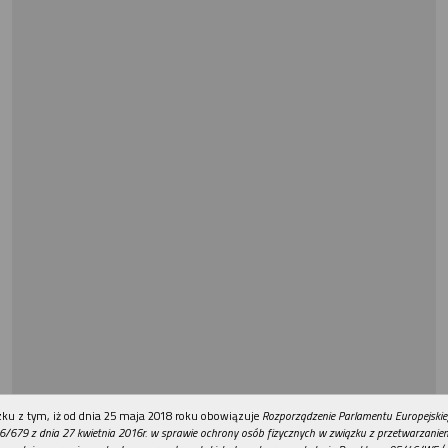
REKLAMA
ku z tym, iż od dnia 25 maja 2018 roku obowiązuje
Rozporządzenie Parlamentu Europejskie
6/679 z dnia 27 kwietnia 2016r. w sprawie ochrony osób fizycznych w związku z przetwarzani