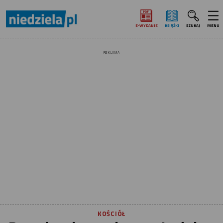
E‑WYDANIE
KSIĄŻKI
SZUKAJ
MENU
REKLAMA
KOŚCIÓŁ