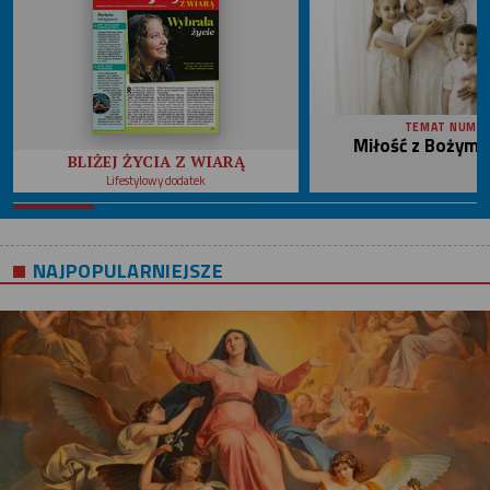
TEMAT NUME
Miłość z Bożym 
BLIŻEJ ŻYCIA Z WIARĄ
Lifestylowy dodatek
NAJPOPULARNIEJSZE