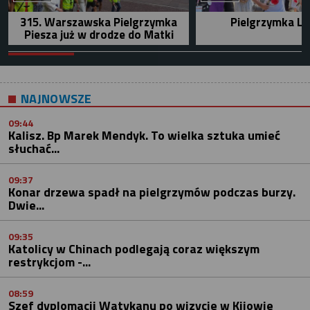
315. Warszawska Pielgrzymka
Pielgrzymka Le
Piesza już w drodze do Matki
NAJNOWSZE
09:44
Kalisz. Bp Marek Mendyk. To wielka sztuka umieć
słuchać...
09:37
Konar drzewa spadł na pielgrzymów podczas burzy.
Dwie...
09:35
Katolicy w Chinach podlegają coraz większym
restrykcjom -...
08:59
Szef dyplomacji Watykanu po wizycie w Kijowie