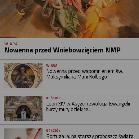
WIARA
Nowenna przed Wniebowzięciem NMP
WIARA
Nowenna przed wspomnieniem św.
Maksymiliana Marii Kolbego
KOŚCIÓŁ
Leon XIV w Asyżu: rewolucja Ewangelii
burzy mury dzielące...
KOŚCIÓŁ
Portugalia: najstarszy proboszcz świata