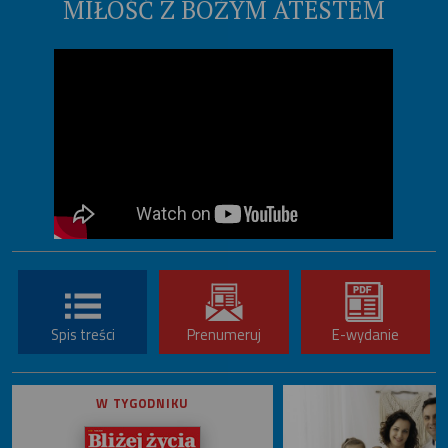
MIŁOŚĆ Z BOŻYM ATESTEM
Spis treści
Prenumeruj
E-wydanie
W TYGODNIKU