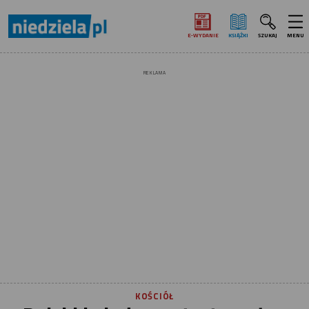
E‑WYDANIE
KSIĄŻKI
SZUKAJ
MENU
REKLAMA
KOŚCIÓŁ