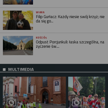
WIARA
Filip Gurłacz: Każdy niesie swój krzyż; nie
da się go...
KOŚCIÓŁ
Odpust Porcjunkuli: łaska szczególna, na
życzenie św....
MULTIMEDIA