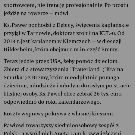
sportowcem, nie trenuję profesjonalnie. Po prostu
jeżdżę na rowerze — mówi.
Ks. Paweł pochodzi z Dębicy, święcenia kapłańskie
przyjął w Tarnowie, doktorat zrobił na KUL-u. Od
2014 r. jest kapłanem w Niemczech — w diecezji
Hildesheim, która obejmuje m.in. część Bremy.
Teraz jedzie przez USA, żeby pomóc dzieciom.
Zbiera dla stowarzyszenia "Trauerland" ("Kraina
Smutku") z Bremy, które nieodpłatnie pomaga
dzieciom, młodzieży i młodym dorosłym po stracie
bliskiej osoby. Ks. Paweł chce zebrać 26 tys. euro —
odpowiednio do roku kalendarzowego.
Koszty wyprawy pokrywa z własnej kieszeni.
Pawłowi towarzyszy siedmioosobowy zespół z
Polski, a wśród nich Aneta Lamik, zwyciężczyni