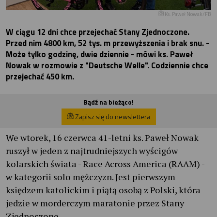
Ks. Paweł Nowak/FB
W ciągu 12 dni chce przejechać Stany Zjednoczone.
Przed nim 4800 km, 52 tys. m przewyższenia i brak snu. -
Może tylko godzinę, dwie dziennie - mówi ks. Paweł
Nowak w rozmowie z "Deutsche Welle". Codziennie chce
przejechać 450 km.
Bądź na bieżąco!
Zapisz się do newslettera
We wtorek, 16 czerwca 41-letni ks. Paweł Nowak
ruszył w jeden z najtrudniejszych wyścigów
kolarskich świata - Race Across America (RAAM) -
w kategorii solo mężczyzn. Jest pierwszym
księdzem katolickim i piątą osobą z Polski, która
jedzie w morderczym maratonie przez Stany
Zjednoczone.