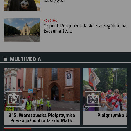
da się go...
KOŚCIÓŁ
Odpust Porcjunkuli: łaska szczególna, na
życzenie św....
MULTIMEDIA
315. Warszawska Pielgrzymka
Pielgrzymka Le
Piesza już w drodze do Matki