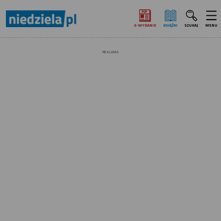
E‑WYDANIE
KSIĄŻKI
SZUKAJ
MENU
REKLAMA