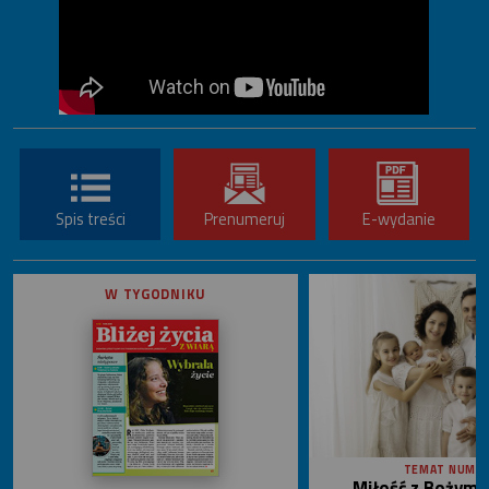
Spis treści
Prenumeruj
E-wydanie
W TYGODNIKU
TEMAT NUME
Miłość z Bożym 