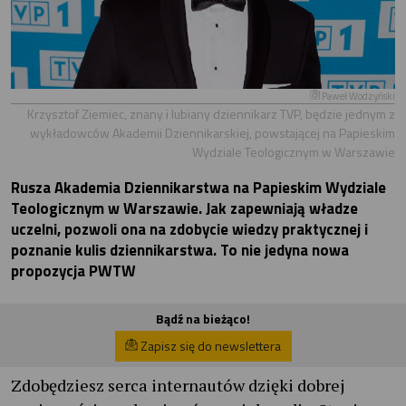
Paweł Wodzyński
Krzysztof Ziemiec, znany i lubiany dziennikarz TVP, będzie jednym z
wykładowców Akademii Dziennikarskiej, powstającej na Papieskim
Wydziale Teologicznym w Warszawie
Rusza Akademia Dziennikarstwa na Papieskim Wydziale
Teologicznym w Warszawie. Jak zapewniają władze
uczelni, pozwoli ona na zdobycie wiedzy praktycznej i
poznanie kulis dziennikarstwa. To nie jedyna nowa
propozycja PWTW
Bądź na bieżąco!
Zapisz się do newslettera
Zdobędziesz serca internautów dzięki dobrej