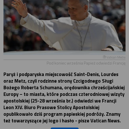
Vatican Media
Pod koniec września Papież odwiedzi Francję
Paryż i podparyska miejscowość Saint-Denis, Lourdes
oraz Metz, czyli rodzinne strony Czcigodnego Sługi
Bożego Roberta Schumana, orędownika chrześcijańskiej
Europy – to miasta, które podczas czterodniowej wizyty
apostolskiej (25-28 września br.) odwiedzi we Francji
Leon XIV. Biuro Prasowe Stolicy Apostolskiej
opublikowało dziś program papieskiej podróży. Znamy
też towarzyszące jej logo i hasło - pisze Vatican News.