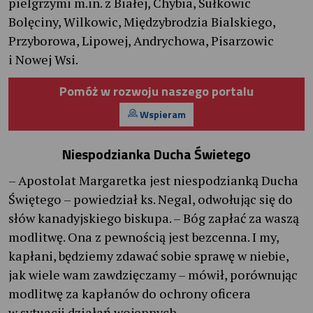
pielgrzymi m.in. z Białej, Chybia, Sułkowic
Bolęciny, Wilkowic, Międzybrodzia Bialskiego,
Przyborowa, Lipowej, Andrychowa, Pisarzowic
i Nowej Wsi.
Pomóż w rozwoju naszego portalu
Wspieram
Niespodzianka Ducha Świetego
– Apostolat Margaretka jest niespodzianką Ducha
Świętego – powiedział ks. Negal, odwołując się do
słów kanadyjskiego biskupa. – Bóg zapłać za waszą
modlitwę. Ona z pewnością jest bezcenna. I my,
kapłani, będziemy zdawać sobie sprawę w niebie,
jak wiele wam zawdzięczamy – mówił, porównując
modlitwę za kapłanów do ochrony oficera
w sytuacji działań wojennych.