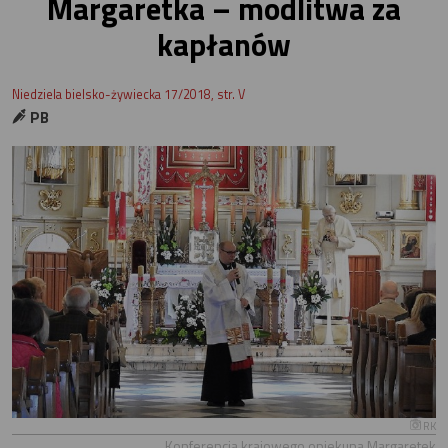
Margaretka – modlitwa za
kapłanów
Niedziela bielsko-żywiecka 17/2018, str. V
PB
RK
Konferencja krajowego opiekuna Margaretek