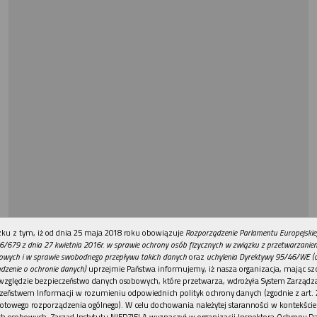
REKLAMA
ku z tym, iż od dnia 25 maja 2018 roku obowiązuje
Rozporządzenie Parlamentu Europejskie
6/679 z dnia 27 kwietnia 2016r. w sprawie ochrony osób fizycznych w związku z przetwarzani
owych i w sprawie swobodnego przepływu takich danych
oraz
uchylenia Dyrektywy 95/46/WE (
dzenie o ochronie danych)
uprzejmie Państwa informujemy, iż nasza organizacja, mając szc
względzie bezpieczeństwo danych osobowych, które przetwarza, wdrożyła System Zarządz
zeństwem Informacji w rozumieniu odpowiednich polityk ochrony danych (zgodnie z art. 2
otowego rozporządzenia ogólnego). W celu dochowania należytej staranności w kontekście
h osobowych, Zarząd Instytutu NIEDZIELA wyznaczył w organizacji Inspektora Ochrony D