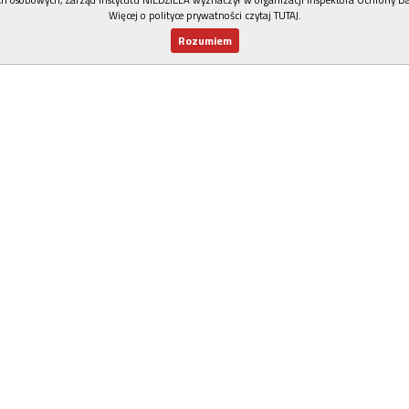
Więcej o polityce prywatności czytaj TUTAJ
.
Rozumiem
Nowy numer
Dla Ciebie
Najnowsze
Wspieram