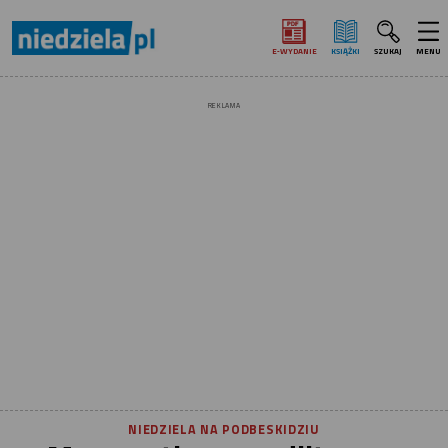
E‑WYDANIE
KSIĄŻKI
SZUKAJ
MENU
REKLAMA
NIEDZIELA NA PODBESKIDZIU