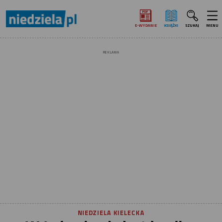
E‑WYDANIE
KSIĄŻKI
SZUKAJ
MENU
REKLAMA
NIEDZIELA KIELECKA