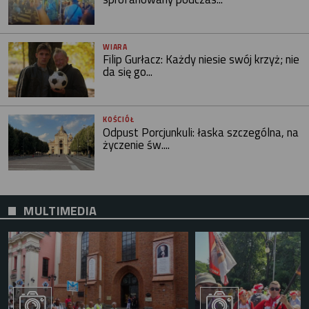
WIARA
Filip Gurłacz: Każdy niesie swój krzyż; nie
da się go...
KOŚCIÓŁ
Odpust Porcjunkuli: łaska szczególna, na
życzenie św....
MULTIMEDIA