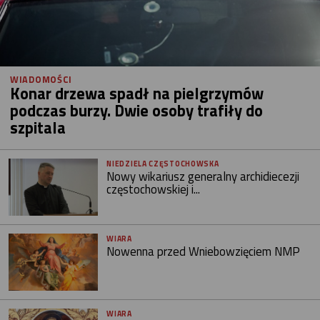
WIADOMOŚCI
Konar drzewa spadł na pielgrzymów
podczas burzy. Dwie osoby trafiły do
szpitala
NIEDZIELA CZĘSTOCHOWSKA
Nowy wikariusz generalny archidiecezji
częstochowskiej i...
WIARA
Nowenna przed Wniebowzięciem NMP
WIARA