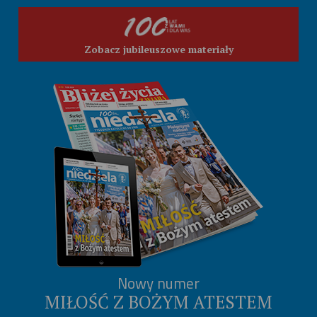
Zobacz jubileuszowe materiały
Nowy numer
MIŁOŚĆ Z BOŻYM ATESTEM