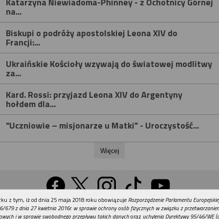
Katarzyna Niewiadoma-Phinney - z Ochotnicy Górnej
na...
Biskupi o podróży apostolskiej Leona XIV do
Francji:...
Ukraińskie Kościoły wzywają do światowej modlitwy
za...
Kard. Rossi: przyjazd Leona XIV do Argentyny
hołdem dla...
"Uczniowie – misjonarze u Matki" - Uroczystość...
Więcej
REKLAMA
ku z tym, iż od dnia 25 maja 2018 roku obowiązuje
Rozporządzenie Parlamentu Europejskie
Wersja na komputer
6/679 z dnia 27 kwietnia 2016r. w sprawie ochrony osób fizycznych w związku z przetwarzani
owych i w sprawie swobodnego przepływu takich danych
oraz
uchylenia Dyrektywy 95/46/WE (