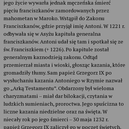
jego życie wywarła jednak męczeńska śmierć
pięciu franciszkanów zamordowanych przez
mahometan w Maroko. Wstąpił do Zakonu
Franciszkanów, gdzie przyjął imię Antoni. W 1221 r.
odbywała się w Asyżu kapituła generalna
franciszkanów. Antoni udał się tam i spotkał się ze
św. Franciszkiem (+ 1226). Po kapitule został
generalnym kaznodzieją zakonu. Odtąd
przemierzał miasta i wioski, głosząc kazania, które
gromadziły tłumy. Sam papież Grzegorz IX po
wysłuchaniu kazania Antoniego w Rzymie nazwał
go „Arką Testamentu”. Obdarzony był wieloma
charyzmatami – miał dar bilokacji, czytania w
ludzkich sumieniach, proroctwa. Jego spuścizna to
liczne kazania niedzielne oraz na święta. W
niecały rok po jego śmierci – 30 maja 1232 r.
papież Grzegorz IX zaliczył go w poczet świętych.