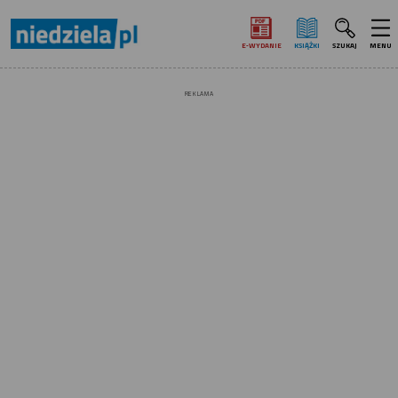
E‑WYDANIE
KSIĄŻKI
SZUKAJ
MENU
REKLAMA