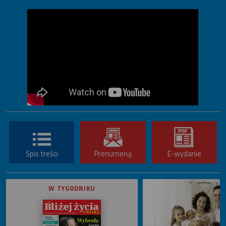
Spis treści
Prenumeruj
E-wydanie
W TYGODNIKU