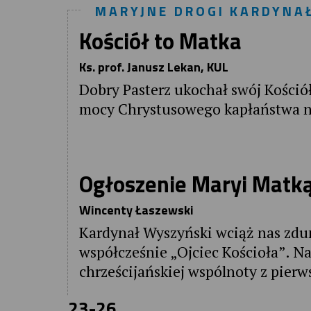
MARYJNE DROGI KARDYNAŁ
Kościół to Matka
Ks. prof. Janusz Lekan, KUL
Dobry Pasterz ukochał swój Kośció
mocy Chrystusowego kapłaństwa n
Ogłoszenie Maryi Matką
Wincenty Łaszewski
Kardynał Wyszyński wciąż nas zdu
współcześnie „Ojciec Kościoła”. N
chrześcijańskiej wspólnoty z pier
23-26