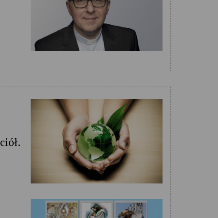
ciół.