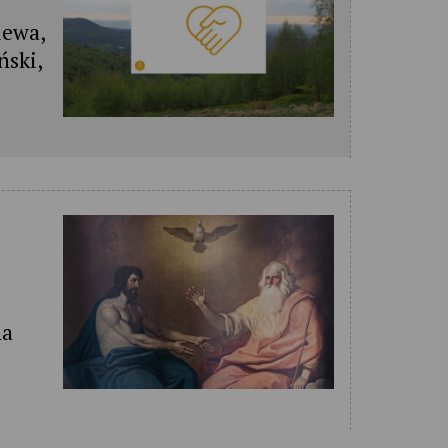
iewa,
ński,
na