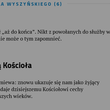
A WYSZYŃSKIEGO (6)
ł „aż do końca”. Nikt z powołanych do służby 
ie może o tym zapomnieć.
 Kościoła
miewa: znowu ukazuje się nam jako żyjący
adaje dzisiejszemu Kościołowi cechy
wszych wieków.