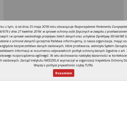
REKLAMA
ku z tym, iż od dnia 25 maja 2018 roku obowiązuje
Rozporządzenie Parlamentu Europejskie
6/679 z dnia 27 kwietnia 2016r. w sprawie ochrony osób fizycznych w związku z przetwarzani
owych i w sprawie swobodnego przepływu takich danych
oraz
uchylenia Dyrektywy 95/46/WE (
dzenie o ochronie danych)
uprzejmie Państwa informujemy, iż nasza organizacja, mając szc
względzie bezpieczeństwo danych osobowych, które przetwarza, wdrożyła System Zarządz
zeństwem Informacji w rozumieniu odpowiednich polityk ochrony danych (zgodnie z art. 2
otowego rozporządzenia ogólnego). W celu dochowania należytej staranności w kontekście
h osobowych, Zarząd Instytutu NIEDZIELA wyznaczył w organizacji Inspektora Ochrony D
Więcej o polityce prywatności czytaj TUTAJ
.
Rozumiem
Nowy numer
Dla Ciebie
Najnowsze
Wspieram