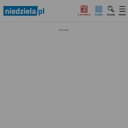
E‑WYDANIE
KSIĄŻKI
SZUKAJ
MENU
REKLAMA