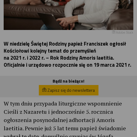
Adobe.Stock
W niedzielę Świętej Rodziny papież Franciszek ogłosił
Kościołowi kolejny temat do przemyśleń
na 2021 r. i 2022 r. – Rok Rodziny Amoris laetitia.
Oficjalnie i urzędowo rozpocznie się on 19 marca 2021 r.
Bądź na bieżąco!
Zapisz się do newslettera
W tym dniu przypada liturgiczne wspomnienie
Cieśli z Nazaretu i jednocześnie 5. rocznica
ogłoszenia posynodalnej adhortacji Amoris
laetitia. Pewnie już 5 lat temu papież świadomie
wybrał tę datę, domyślnie czyniąc św. Józefa