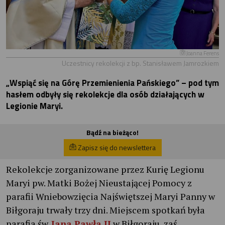
Joanna Ferens
Uczestnicy rekolekcji z bp. Stanisławem Jamrozkiem
„Wspiąć się na Górę Przemienienia Pańskiego” – pod tym
hasłem odbyły się rekolekcje dla osób działających w
Legionie Maryi.
Bądź na bieżąco!
Zapisz się do newslettera
Rekolekcje zorganizowane przez Kurię Legionu
Maryi pw. Matki Bożej Nieustającej Pomocy z
parafii Wniebowzięcia Najświętszej Maryi Panny w
Biłgoraju trwały trzy dni. Miejscem spotkań była
parafia św.
Jana Pawła II
w Biłgoraju, zaś