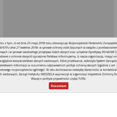
REKLAMA
ku z tym, iż od dnia 25 maja 2018 roku obowiązuje
Rozporządzenie Parlamentu Europejskie
6/679 z dnia 27 kwietnia 2016r. w sprawie ochrony osób fizycznych w związku z przetwarzani
owych i w sprawie swobodnego przepływu takich danych
oraz
uchylenia Dyrektywy 95/46/WE (
dzenie o ochronie danych)
uprzejmie Państwa informujemy, iż nasza organizacja, mając szc
względzie bezpieczeństwo danych osobowych, które przetwarza, wdrożyła System Zarządz
zeństwem Informacji w rozumieniu odpowiednich polityk ochrony danych (zgodnie z art. 2
otowego rozporządzenia ogólnego). W celu dochowania należytej staranności w kontekście
h osobowych, Zarząd Instytutu NIEDZIELA wyznaczył w organizacji Inspektora Ochrony D
Więcej o polityce prywatności czytaj TUTAJ
.
Rozumiem
Nowy numer
Dla Ciebie
Najnowsze
Wspieram