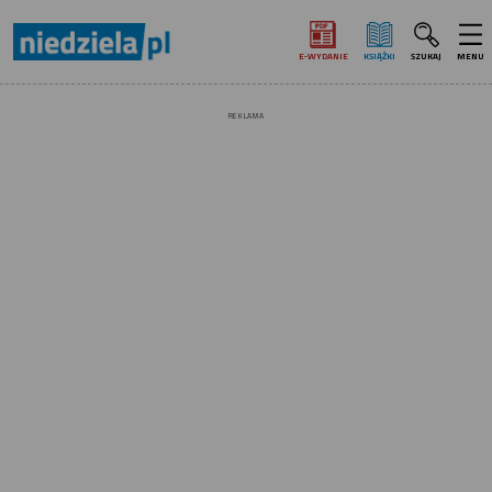
E‑WYDANIE
KSIĄŻKI
SZUKAJ
MENU
REKLAMA