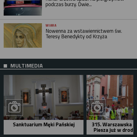
podczas burzy. Dwie...
WIARA
Nowenna za wstawiennictwem św.
Teresy Benedykty od Krzyża
MULTIMEDIA
Sanktuarium Męki Pańskiej
315. Warszawska P
Piesza już w drodz