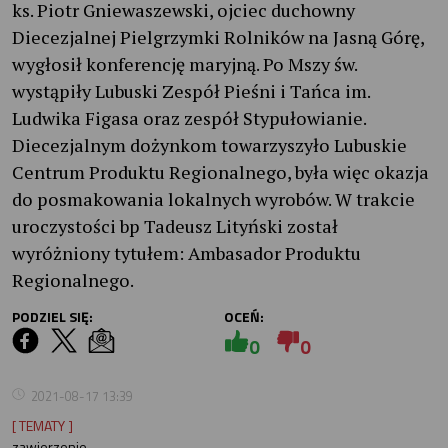
ks. Piotr Gniewaszewski, ojciec duchowny
Diecezjalnej Pielgrzymki Rolników na Jasną Górę,
wygłosił konferencję maryjną. Po Mszy św.
wystąpiły Lubuski Zespół Pieśni i Tańca im.
Ludwika Figasa oraz zespół Stypułowianie.
Diecezjalnym dożynkom towarzyszyło Lubuskie
Centrum Produktu Regionalnego, była więc okazja
do posmakowania lokalnych wyrobów. W trakcie
uroczystości bp Tadeusz Lityński został
wyróżniony tytułem: Ambasador Produktu
Regionalnego.
PODZIEL SIĘ:
OCEŃ:
0
0
2021-08-17 13:39
[ TEMATY ]
zawierzenie