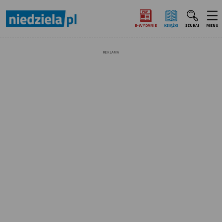
E‑WYDANIE
KSIĄŻKI
SZUKAJ
MENU
REKLAMA