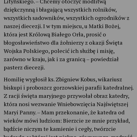
Lityńskiego. – Chcemy otoczyć modlitwą
dziękczynną i błagającą wszystkich rolników,
wszystkich sadowników, wszystkich ogrodników z
naszej diecezji. I w tym miejscu, u Matki Bożej,
która jest Królową Białego Orła, prosić o
błogosławieństwo dla żołnierzy z okazji Święta
Wojska Polskiego, polecić ich służbę i misję,
zarówno w kraju, jak i za granicą – powiedział
pasterz diecezji.
Homilię wygłosił ks. Zbigniew Kobus, wikariusz
biskupi i proboszcz gorzowskiej parafii katedralnej.
Z racji święta maryjnego przywołał obraz katedry,
która nosi wezwanie Wniebowzięcia Najświętszej
Maryi Panny. – Mam przekonanie, że katedra od
wieków mówi ludziom: Bierzcie ze mnie przykład,
bądźcie niczym te kamienie i cegły, twórzcie
budowlę, w której jest piękno, równowaga, mądrość,