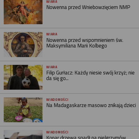
WIARA
Nowenna przed Wniebowzięciem NMP
WIARA
Nowenna przed wspomnieniem św.
Maksymiliana Marii Kolbego
WIARA
Filip Gurłacz: Każdy niesie swój krzyż; nie
da się go...
WIADOMOŚCI
Na Madagaskarze masowo znikają dzieci
WIADOMOŚCI
Konar drzewa spadł na pielgrzymów