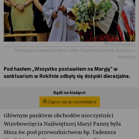
Maciej Krawcewicz
Polską wieś zawierzyli Maryi sołtys Stypułowa Leszek Stańczyk z
małżonką
Pod hasłem „Wszystko postawiłem na Maryję” w
sanktuarium w Rokitnie odbyły się dożynki diecezjalne.
Bądź na bieżąco!
Zapisz się do newslettera
Głównym punktem obchodów uroczystości
Wniebowzięcia Najświętszej Maryi Panny była
Msza św. pod przewodnictwem bp. Tadeusza